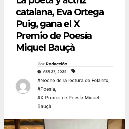
La poeta y actriz
catalana, Eva Ortega
Puig, gana el X
Premio de Poesía
Miquel Bauçà
Por
Redacción
ABR 27, 2025
#Noche de la lectura de Felanitx
,
#Poesía
,
#X Premio de Poesía Miquel
Bauçà