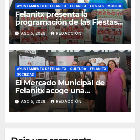
AYUNTAMIENTO DE FELANITX
FELANITX
FIESTAS
MÚSICA
Felanitx presenta la
programación de las Fiestas
de Sant Agustí 2026 con diez
AGO 5, 2026
REDACCIÓN
días de verbenas
AYUNTAMIENTO DE FELANITX
CULTURA
FELANITX
SOCIEDAD
El Mercado Municipal de
Felanitx acoge una
exposición con propuestas de
AGO 5, 2026
REDACCIÓN
diseño de la EASDIB