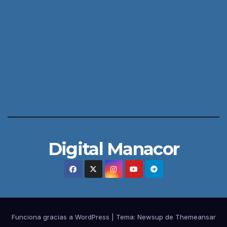
Digital Manacor
Funciona gracias a WordPress
|
Tema:
Newsup
de
Themeansar