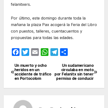
felanitxers.
Por último, este domingo durante toda la
mañana la plaza Pax acogerá la Feria del Libro
con puestos, talleres, cuentacuentos y
propuestas para todas las edades.
F
T
E
W
T
C
a
w
m
h
el
o
c
itt
ail
at
e
m
Un muerto y ocho
Un sudamericano
Navegación
heridos en un
circulaba en moto
e
er
s
gr
p
accidente de tráfico
por Felanitx sin tener
de
en Portocolom
permiso de conducir
b
A
a
ar
entradas
o
p
m
tir
o
p
k