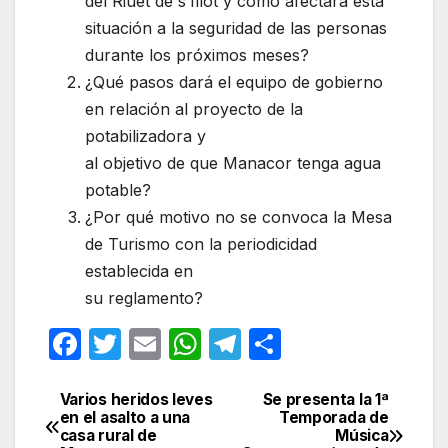
del Riuet de s’Illot y cómo afectará ésta
situación a la seguridad de las personas
durante los próximos meses?
¿Qué pasos dará el equipo de gobierno
en relación al proyecto de la
potabilizadora y
al objetivo de que Manacor tenga agua
potable?
¿Por qué motivo no se convoca la Mesa
de Turismo con la periodicidad
establecida en
su reglamento?
F
T
E
W
T
C
a
w
m
h
el
o
c
itt
ail
at
e
m
Varios heridos leves
Se presenta la 1ª
Navegación
en el asalto a una
Temporada de
e
er
s
gr
p
casa rural de
Música