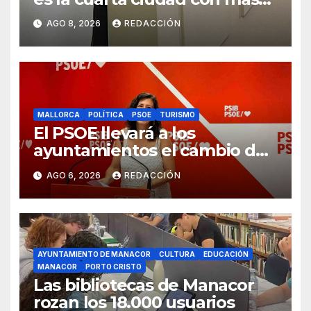
atascos por el «fracaso» de
AGO 8, 2026
REDACCIÓN
Galmés
MALLORCA
POLÍTICA
PSOE
TURISMO
El PSOE llevará a los
ayuntamientos el cambio de
modelo turístico y de vivienda
AGO 6, 2026
REDACCIÓN
AYUNTAMIENTO DE MANACOR
CULTURA
EDUCACIÓN
MANACOR
PORTO CRISTO
Las bibliotecas de Manacor
rozan los 18.000 usuarios