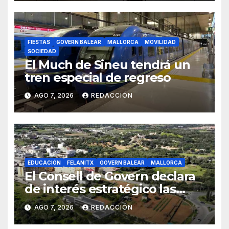
FIESTAS
GOVERN BALEAR
MALLORCA
MOVILIDAD
SOCIEDAD
El Much de Sineu tendrá un
tren especial de regreso
AGO 7, 2026
REDACCIÓN
EDUCACIÓN
FELANITX
GOVERN BALEAR
MALLORCA
El Consell de Govern declara
de interés estratégico las
obras de acceso al nuevo
AGO 7, 2026
REDACCIÓN
CEIP de Felanitx