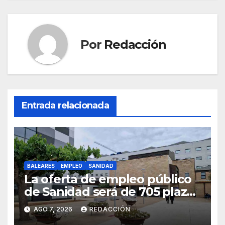
o
p
k
Por
Redacción
Entrada relacionada
BALEARES
EMPLEO
SANIDAD
La oferta de empleo público
de Sanidad será de 705 plazas
en 2026
AGO 7, 2026
REDACCIÓN