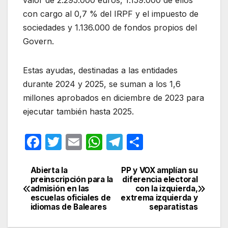
valor de 2.295.000 euros, 1.159.000 de ellos
con cargo al 0,7 % del IRPF y el impuesto de
sociedades y 1.136.000 de fondos propios del
Govern.
Estas ayudas, destinadas a las entidades
durante 2024 y 2025, se suman a los 1,6
millones aprobados en diciembre de 2023 para
ejecutar también hasta 2025.
F
T
E
W
T
C
a
w
m
h
el
o
c
itt
ail
at
e
m
Abierta la
PP y VOX amplían su
Navegación
preinscripción para la
diferencia electoral
e
er
s
gr
p
admisión en las
con la izquierda,
de
escuelas oficiales de
extrema izquierda y
b
A
a
ar
idiomas de Baleares
separatistas
entradas
o
p
m
tir