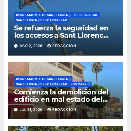
AYUNTAMIENTO DE SANT LLORENÇ
POLICÍA LOCAL
SANT LLORENÇ DES CARDASSAR
Se refuerza la seguridad en
los accesos a Sant Llorenç
con cámaras inteligentes
AGO 2, 2026
REDACCIÓN
AYUNTAMIENTO DE SANT LLORENÇ
SANT LLORENÇ DES CARDASSAR
SON CARRIÓ
Comienza la demolición del
edificio en mal estado del
carrer Major de Son Carrió
JUL 31, 2026
REDACCIÓN