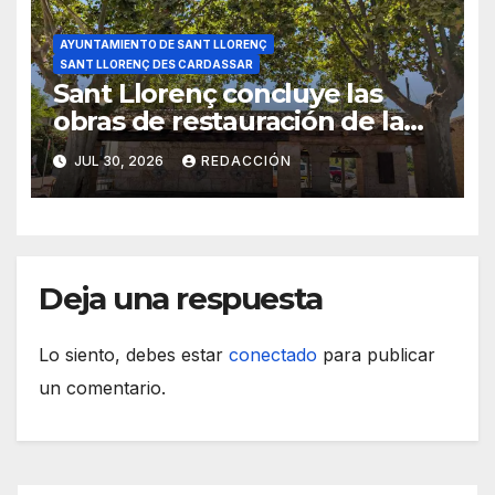
AYUNTAMIENTO DE SANT LLORENÇ
SANT LLORENÇ DES CARDASSAR
Sant Llorenç concluye las
obras de restauración de la
plaza des Pou Vell
JUL 30, 2026
REDACCIÓN
Deja una respuesta
Lo siento, debes estar
conectado
para publicar
un comentario.