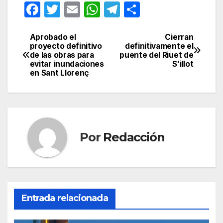
F
T
E
W
T
C
a
w
m
h
el
o
c
itt
ail
at
e
m
Aprobado el
Cierran
Navegación
proyecto definitivo
definitivamente el
e
er
s
gr
p
de las obras para
puente del Riuet de
de
evitar inundaciones
S’illot
b
A
a
ar
en Sant Llorenç
entradas
o
p
m
tir
o
p
k
Por
Redacción
Entrada relacionada