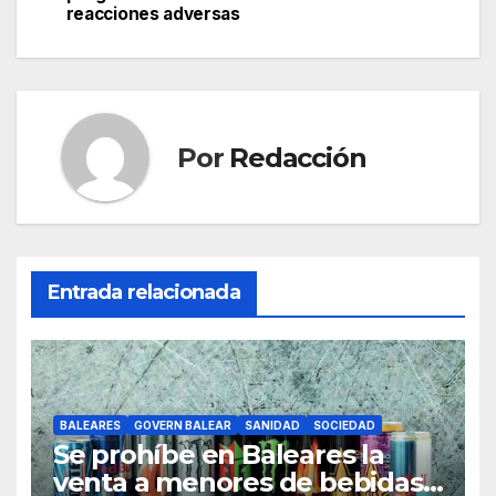
entradas
reacciones adversas
o
p
m
tir
o
p
k
Por
Redacción
Entrada relacionada
BALEARES
GOVERN BALEAR
SANIDAD
SOCIEDAD
Se prohíbe en Baleares la
venta a menores de bebidas