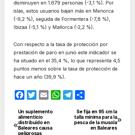
disminuyen en 1.679 personas (-3,1 %). Por
islas, estos usuarios bajan más en Menorca
(-9,2 %), seguida de Formentera (-7,8 %),
Ibizaa (-5,1 %) y Mallorca (-2,2 %).
Con respecto a la tasa de protección por
prestación de paro en junio este indicador se
ha situado en el 35,4 %, lo que representa 4,5
puntos menos sobre la tasa de protección de
hace un año (39,9 %).
F
T
E
W
T
C
a
w
m
h
el
o
c
itt
ail
at
e
m
Un suplemento
Se fija en 95 cm la
Navegación
alimenticio
talla mínima para la
e
er
s
gr
p
distribuido en
pesca de la musola
de
Baleares causa
en Baleares
b
A
a
ar
peligrosas