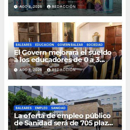
energéticas y «gas de la risa»
AGO 8, 2026
REDACCIÓN
BALEARES
EDUCACIÓN
GOVERN BALEAR
SOCIEDAD
El Govern mejorará el sueldo
a los educadores de 0 a 3
años y pagará sus nóminas
AGO 8, 2026
REDACCIÓN
BALEARES
EMPLEO
SANIDAD
La oferta de empleo público
de Sanidad será de 705 plazas