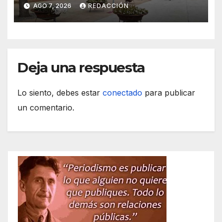
en 2026
AGO 7, 2026
REDACCIÓN
Deja una respuesta
Lo siento, debes estar
conectado
para publicar
un comentario.