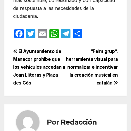
más sostenible, cohesionado y con capacidad
de respuesta a las necesidades de la
ciudadanía.
F
T
E
W
T
C
a
w
m
h
el
o
c
itt
ail
at
e
m
Navegación
El Ayuntamiento de
“Feim grup”,
e
er
s
gr
p
Manacor prohibe que
herramienta visual para
de
los vehículos accedan a
normalizar e incentivar
b
A
a
ar
entradas
Joan Lliteras y Plaza
la creación musical en
o
p
m
tir
des Cós
catalán
o
p
k
Por
Redacción