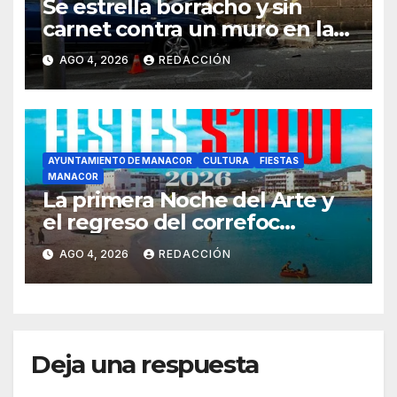
Se estrella borracho y sin
carnet contra un muro en la
ronda del Port de Manacor y
AGO 4, 2026
REDACCIÓN
lo destroza
AYUNTAMIENTO DE MANACOR
CULTURA
FIESTAS
MANACOR
La primera Noche del Arte y
el regreso del correfoc
marcan las Fiestas de Verano
AGO 4, 2026
REDACCIÓN
de S’Illot 2026
Deja una respuesta