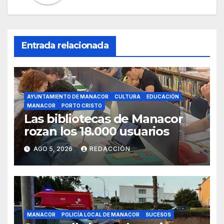
Entrada relacionada
AYUNTAMIENTO DE MANACOR
CULTURA
EDUCACIÓN
MANACOR
PORTO CRISTO
Las bibliotecas de Manacor
rozan los 18.000 usuarios
AGO 5, 2026
REDACCIÓN
MANACOR
POLICÍA LOCAL DE MANACOR
SUCESOS