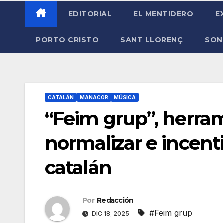
EDITORIAL
EL MENTIDERO
E
PORTO CRISTO
SANT LLORENÇ
SON
CATALÁN
MANACOR
MÚSICA
“Feim grup”, herram
normalizar e incent
catalán
Por
Redacción
#Feim grup
DIC 18, 2025