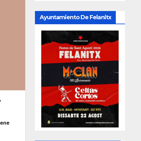
Ayuntamiento De Felanitx
e
iene