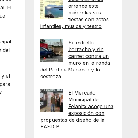
arranca este
l. El
miércoles sus
gua
fiestas con actos
infantiles, música y teatro
cipal
Se estrella
borracho y sin
o del
carnet contra un
muro en la ronda
del Port de Manacor y lo
 y el
destroza
 para
y
El Mercado
Municipal de
Felanitx acoge una
exposición con
propuestas de diseño de la
EASDIB