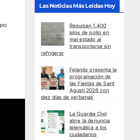
Las Noticias Más Leídas Hoy
pio
Requisan 1.400
kilos de pollo en
mal estado al
transportarse sin
refrigerar
Felanitx presenta la
programación de
las Fiestas de Sant
Agustí 2026 con
diez días de verbenas
La Guardia Civil
abre la denuncia
telemática a los
ciudadanos