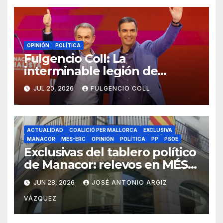
OPINIÓN
POLÍTICA
Fulgencio Coll: La
interminable legión de
traidores
JUL 20, 2026
FULGENCIO COLL
ACTUALIDAD
COALICIÓ PER MALLORCA
EXCLUSIVA
MANACOR
MÉS-ERC
OPINIÓN
POLÍTICA
PP
PSOE
Exclusivas del tablero político
de Manacor: relevos en MÉS-
ERC y quinielas en PP y Per
JUN 28, 2026
JOSÉ ANTONIO ARGIZ
Mallorca
VÁZQUEZ