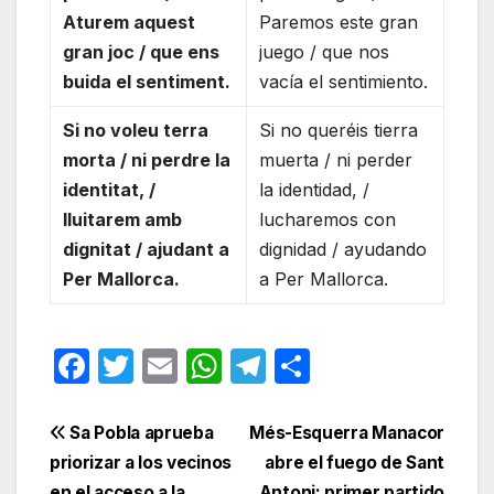
Aturem aquest
Paremos este gran
gran joc / que ens
juego / que nos
buida el sentiment.
vacía el sentimiento.
Si no voleu terra
Si no queréis tierra
morta / ni perdre la
muerta / ni perder
identitat, /
la identidad, /
lluitarem amb
lucharemos con
dignitat / ajudant a
dignidad / ayudando
Per Mallorca.
a Per Mallorca.
F
T
E
W
T
C
a
w
m
h
el
o
c
itt
ail
at
e
m
Navegación
Sa Pobla aprueba
Més-Esquerra Manacor
e
er
s
gr
p
priorizar a los vecinos
abre el fuego de Sant
de
en el acceso a la
Antoni: primer partido