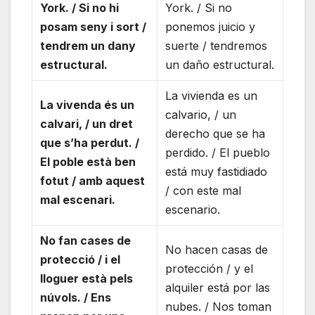
York. / Si no hi
York. / Si no
posam seny i sort /
ponemos juicio y
tendrem un dany
suerte / tendremos
estructural.
un daño estructural.
La vivienda es un
La vivenda és un
calvario, / un
calvari, / un dret
derecho que se ha
que s’ha perdut. /
perdido. / El pueblo
El poble està ben
está muy fastidiado
fotut / amb aquest
/ con este mal
mal escenari.
escenario.
No fan cases de
No hacen casas de
protecció / i el
protección / y el
lloguer està pels
alquiler está por las
núvols. / Ens
nubes. / Nos toman