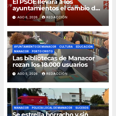
El PSOE llevará a los
ayuntamientos el cambio de
modelo turístico y de vivienda
AGO 6, 2026
REDACCIÓN
AYUNTAMIENTO DE MANACOR
CULTURA
EDUCACIÓN
MANACOR
PORTO CRISTO
Las bibliotecas de Manacor
rozan los 18.000 usuarios
AGO 5, 2026
REDACCIÓN
MANACOR
POLICÍA LOCAL DE MANACOR
SUCESOS
Se estrella borracho y sin