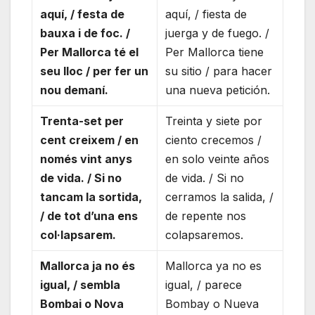
aquí, / festa de
aquí, / fiesta de
bauxa i de foc. /
juerga y de fuego. /
Per Mallorca té el
Per Mallorca tiene
seu lloc / per fer un
su sitio / para hacer
nou demaní.
una nueva petición.
Trenta-set per
Treinta y siete por
cent creixem / en
ciento crecemos /
només vint anys
en solo veinte años
de vida. / Si no
de vida. / Si no
tancam la sortida,
cerramos la salida, /
/ de tot d’una ens
de repente nos
col·lapsarem.
colapsaremos.
Mallorca ja no és
Mallorca ya no es
igual, / sembla
igual, / parece
Bombai o Nova
Bombay o Nueva