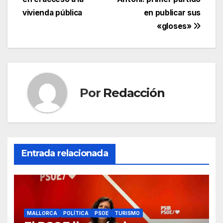
b
A
a
ar
entradas
vivienda pública
en publicar sus
o
p
m
tir
«gloses»
o
p
k
Por
Redacción
Entrada relacionada
MALLORCA
POLÍTICA
PSOE
TURISMO