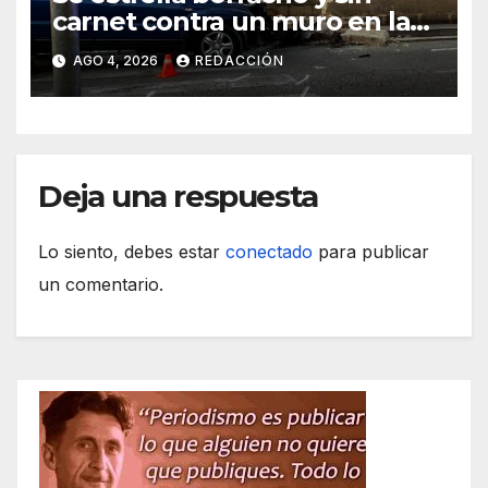
carnet contra un muro en la
ronda del Port de Manacor y
AGO 4, 2026
REDACCIÓN
lo destroza
Deja una respuesta
Lo siento, debes estar
conectado
para publicar
un comentario.