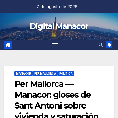
Saltar
7 de agosto de 2026
al
contenido
Digital Manacor
MANACOR
PER MALLORCA
POLÍTICA
Per Mallorca —
Manacor: gloses de
Sant Antoni sobre
vivienda y saturación