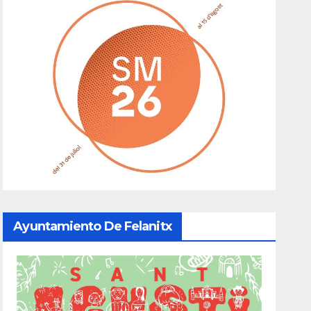
Ayuntamiento De Felanitx