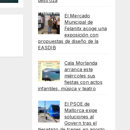
destroza
lot
El Mercado
Municipal de
Felanitx acoge una
exposición con
propuestas de diseño de la
EASDIB
Cala Morlanda
arranca este
miércoles sus
fiestas con actos
infantiles, música y teatro
El PSOE de
Mallorca exige
soluciones al
Govern tras el
tijeretazo de trenes en agosto