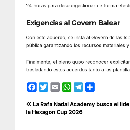
24 horas para descongestionar de forma efectiv
Exigencias al Govern Balear
Con este acuerdo, se insta al Govern de las Isla
pública garantizando los recursos materiales 
Finalmente, el pleno quiso reconocer explícita
trasladando estos acuerdos tanto a las plantill
F
T
E
W
T
C
a
w
m
h
el
o
c
itt
ail
at
e
m
Navegación
La Rafa Nadal Academy busca el lide
la Hexagon Cup 2026
e
er
s
gr
p
de
b
A
a
ar