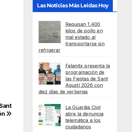
Las Noticias Más Leídas Hoy
Requisan 1.400
kilos de pollo en
mal estado al
transportarse sin
refrigerar
Felanitx presenta la
programación de
las Fiestas de Sant
Agustí 2026 con
diez días de verbenas
 Sant
La Guardia Civil
ión
abre la denuncia
telemática a los
ciudadanos