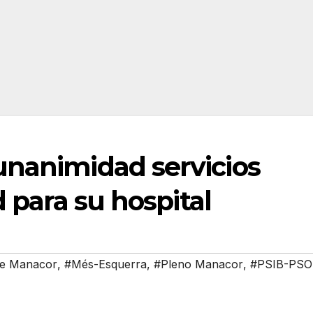
unanimidad servicios
d para su hospital
de Manacor
,
#Més-Esquerra
,
#Pleno Manacor
,
#PSIB-PSO