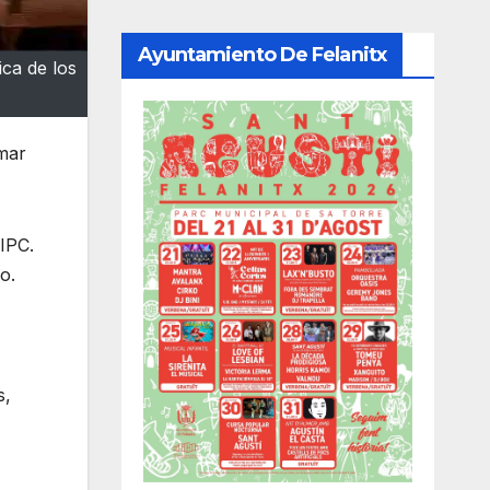
Ayuntamiento De Felanitx
ca de los
mar
IPC.
o.
s,