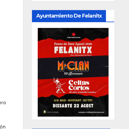
Ayuntamiento De Felanitx
ero
ión