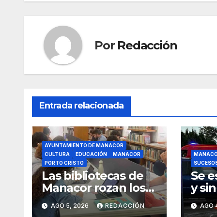
entradas
o
p
m
tir
o
p
k
Por
Redacción
Entrada relacionada
AYUNTAMIENTO DE MANACOR
CULTURA
EDUCACIÓN
MANACOR
MANAC
PORTO CRISTO
SUCESO
Las bibliotecas de
Se e
Manacor rozan los
y si
18.000 usuarios
un m
AGO 5, 2026
REDACCIÓN
AGO 
rond