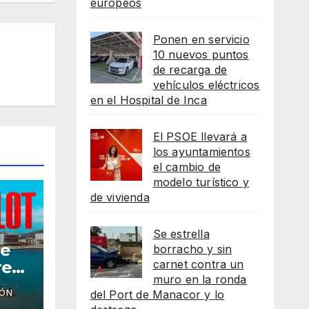
europeos
Ponen en servicio
10 nuevos puntos
de recarga de
vehículos eléctricos
en el Hospital de Inca
El PSOE llevará a
los ayuntamientos
el cambio de
modelo turístico y
de vivienda
Se estrella
he
borracho y sin
carnet contra un
reso
muro en la ronda
del Port de Manacor y lo
IÓN
as