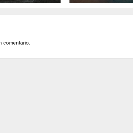
cor y lo
de Verano de S’Il
roza
2026
n comentario.