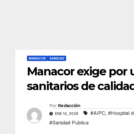
MANACOR
SANIDAD
Manacor exige por 
sanitarios de calida
Por
Redacción
#AIPC
,
#Hospital 
ENE 14, 2026
#Sanidad Publica