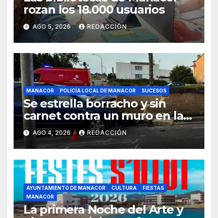
rozan los 18.000 usuarios
AGO 5, 2026
REDACCIÓN
MANACOR
POLICÍA LOCAL DE MANACOR
SUCESOS
Se estrella borracho y sin
carnet contra un muro en la
ronda del Port de Manacor y
AGO 4, 2026
REDACCIÓN
lo destroza
AYUNTAMIENTO DE MANACOR
CULTURA
FIESTAS
MANACOR
La primera Noche del Arte y