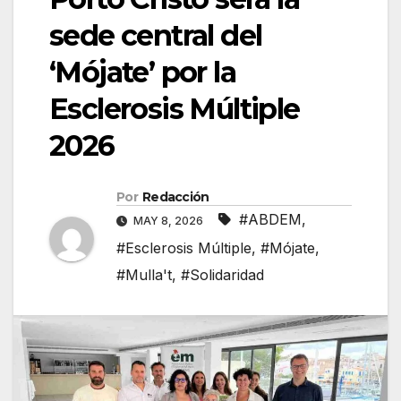
sede central del
‘Mójate’ por la
Esclerosis Múltiple
2026
Por
Redacción
#ABDEM
,
MAY 8, 2026
#Esclerosis Múltiple
,
#Mójate
,
#Mulla't
,
#Solidaridad