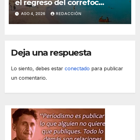
el regreso del correfoc
marcan las Fiestas de Verano
AGO 4, 2026
REDACCIÓN
de S’Illot 2026
Deja una respuesta
Lo siento, debes estar
conectado
para publicar
un comentario.