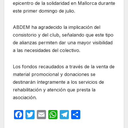
epicentro de la solidaridad en Mallorca durante
este primer domingo de julio.
ABDEM ha agradecido la implicación del
consistorio y del club, señalando que este tipo
de alianzas permiten dar una mayor visibilidad
a las necesidades del colectivo.
Los fondos recaudados a través de la venta de
material promocional y donaciones se
destinarán íntegramente a los servicios de
rehabilitación y atención que presta la
asociación.
F
T
E
W
T
C
a
w
m
h
el
o