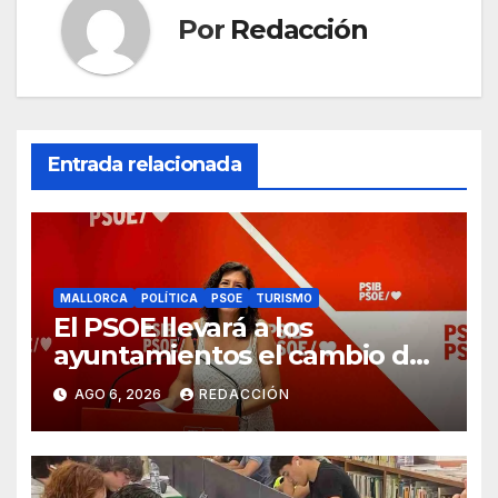
Por
Redacción
Entrada relacionada
MALLORCA
POLÍTICA
PSOE
TURISMO
El PSOE llevará a los
ayuntamientos el cambio de
modelo turístico y de vivienda
AGO 6, 2026
REDACCIÓN