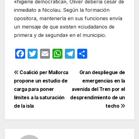
«higiene democrática», Oliver debería cesar de
inmediato a Nicolau
. Según la formación
opositora, mantenerla en sus funciones envía
un mensaje de que existen «ciudadanos de
primera y de segunda» en el municipio
.
F
T
E
W
T
C
a
w
m
h
el
o
c
itt
ail
at
e
m
Navegación
Coalició per Mallorca
Gran despliegue de
e
er
s
gr
p
propone un estudio de
emergencias en la
de
carga para poner
avenida del Tren por el
b
A
a
ar
entradas
límites a la saturación
desprendimiento de un
o
p
m
tir
de la isla
techo
o
p
k