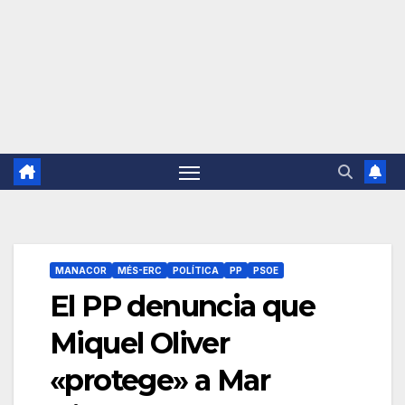
MANACOR
MÉS-ERC
POLÍTICA
PP
PSOE
El PP denuncia que
Miquel Oliver
«protege» a Mar