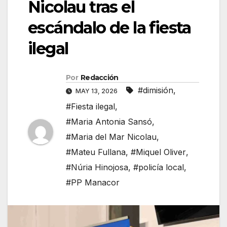
Nicolau tras el
escándalo de la fiesta
ilegal
Por
Redacción
#dimisión
,
MAY 13, 2026
#Fiesta ilegal
,
#Maria Antonia Sansó
,
#Maria del Mar Nicolau
,
#Mateu Fullana
,
#Miquel Oliver
,
#Núria Hinojosa
,
#policía local
,
#PP Manacor