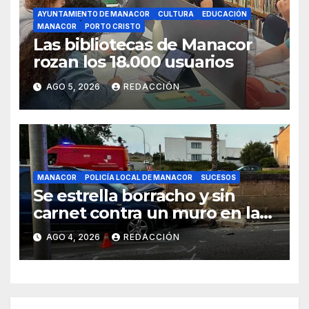
AYUNTAMIENTO DE MANACOR
CULTURA
EDUCACIÓN
MANACOR
PORTO CRISTO
Las bibliotecas de Manacor
rozan los 18.000 usuarios
AGO 5, 2026
REDACCIÓN
MANACOR
POLICÍA LOCAL DE MANACOR
SUCESOS
Se estrella borracho y sin
carnet contra un muro en la
ronda del Port de Manacor y
AGO 4, 2026
REDACCIÓN
lo destroza