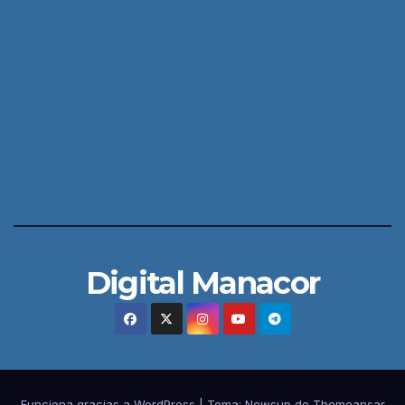
Digital Manacor
Funciona gracias a WordPress
|
Tema:
Newsup
de
Themeansar