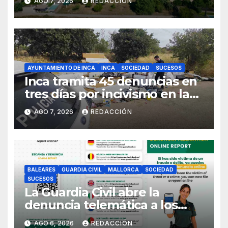
AGO 7, 2026
REDACCIÓN
Sineu
AYUNTAMIENTO DE INCA
INCA
SOCIEDAD
SUCESOS
Inca tramita 45 denuncias en
tres días por incivismo en la
gestión de residuos
AGO 7, 2026
REDACCIÓN
BALEARES
GUARDIA CIVIL
MALLORCA
SOCIEDAD
SUCESOS
La Guardia Civil abre la
denuncia telemática a los
ciudadanos europeos
AGO 6, 2026
REDACCIÓN