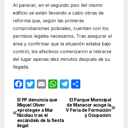
Al parecer, en el segundo piso del mismo
edificio se están llevando a cabo obras de
reforma que, según las primeras
comprobaciones policiales, cuentan con los
permisos legales necesarios. Tras asegurar el
área y confirmar que la situación estaba bajo
control, los efectivos comenzaron a retirarse
del lugar apenas diez minutos después de su
llegada.
F
T
E
W
T
C
a
w
m
h
el
o
c
itt
ail
at
e
m
El PP denuncia que
El Parque Municipal
Navegación
Miquel Oliver
de Manacor acoge la
e
er
s
gr
p
«protege» a Mar
V Feria de Formación
de
Nicolau tras el
y Ocupación
b
A
a
ar
escándalo de la fiesta
entradas
ilegal