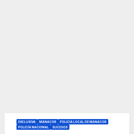
EXCLUSIVA
MANACOR
POLICÍA LOCAL DE MANACOR
POLICÍA NACIONAL
SUCESOS