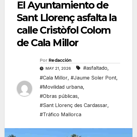
El Ayuntamiento de
Sant Llorenç asfalta la
calle Cristòfol Colom
de Cala Millor
Por
Redacción
#asfaltado
,
MAY 21, 2026
#Cala Millor
,
#Jaume Soler Pont
,
#Movilidad urbana
,
#Obras públicas
,
#Sant Llorenç des Cardassar
,
#Tráfico Mallorca