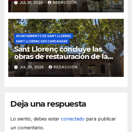
JUL 31, 2026
REDACCIÓN
AYUNTAMIENTO DE SANT LLORENÇ
SANT LLORENÇ DES CARDASSAR
Sant Llorenç concluye las
obras de restauración de la
plaza des Pou Vell
JUL 30, 2026
REDACCIÓN
Deja una respuesta
Lo siento, debes estar
conectado
para publicar
un comentario.