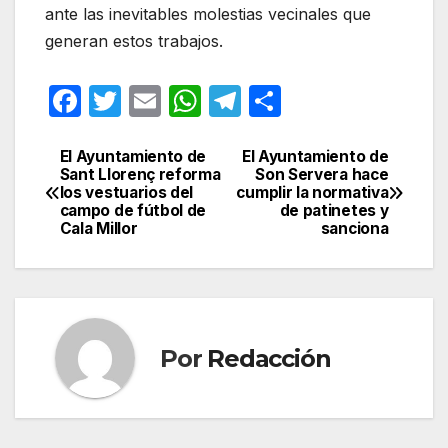
ante las inevitables molestias vecinales que
generan estos trabajos.
F
T
E
W
T
C
a
w
m
h
el
o
c
itt
ail
at
e
m
El Ayuntamiento de
El Ayuntamiento de
Navegación
Sant Llorenç reforma
Son Servera hace
e
er
s
gr
p
los vestuarios del
cumplir la normativa
de
campo de fútbol de
de patinetes y
b
A
a
ar
Cala Millor
sanciona
entradas
o
p
m
tir
o
p
k
Por
Redacción