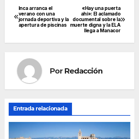
a
w
m
h
el
o
c
itt
ail
at
e
m
Inca arranca el
«Hay una puerta
Navegación
verano con una
ahí»: El aclamado
e
er
s
gr
p
jornada deportiva y la
documental sobre la
de
apertura de piscinas
muerte digna y la ELA
b
A
a
ar
llega a Manacor
entradas
o
p
m
tir
o
p
k
Por
Redacción
Entrada relacionada