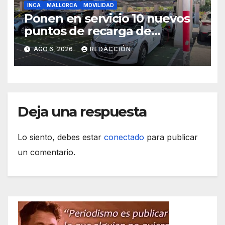
INCA
MALLORCA
MOVILIDAD
Ponen en servicio 10 nuevos
puntos de recarga de
vehículos eléctricos en el
AGO 6, 2026
REDACCIÓN
Hospital de Inca
Deja una respuesta
Lo siento, debes estar
conectado
para publicar
un comentario.