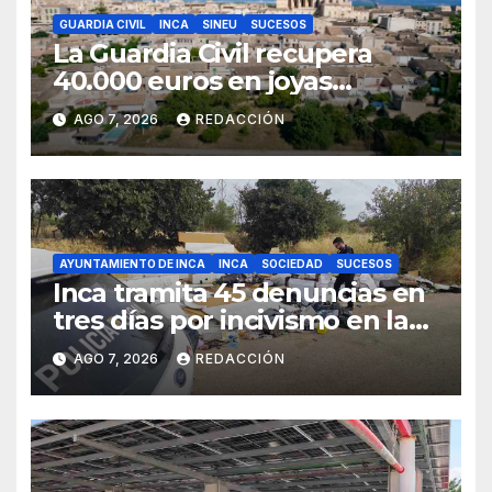
GUARDIA CIVIL
INCA
SINEU
SUCESOS
La Guardia Civil recupera
40.000 euros en joyas
robadas en una vivienda de
AGO 7, 2026
REDACCIÓN
Sineu
AYUNTAMIENTO DE INCA
INCA
SOCIEDAD
SUCESOS
Inca tramita 45 denuncias en
tres días por incivismo en la
gestión de residuos
AGO 7, 2026
REDACCIÓN