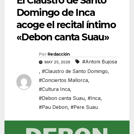
El Claustro de Santo
Domingo de Inca
acoge el recital íntimo
«Debon canta Suau»
Por
Redacción
#Antoni Bujosa
MAY 25, 2026
,
#Claustro de Santo Domingo
,
#Conciertos Mallorca
,
#Cultura Inca
,
#Debon canta Suau
,
#Inca
,
#Pau Debon
,
#Pere Suau