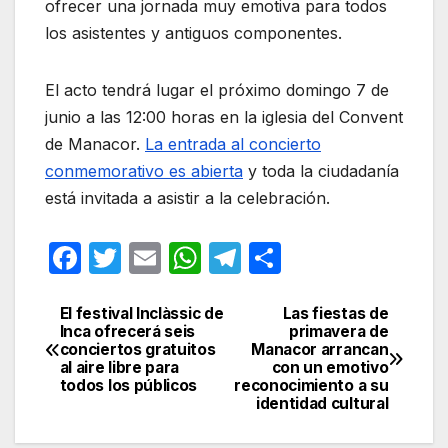
ofrecer una jornada muy emotiva para todos
los asistentes y antiguos componentes.
El acto tendrá lugar el próximo domingo 7 de
junio a las 12:00 horas en la iglesia del Convent
de Manacor.
La entrada al concierto
conmemorativo es abierta
y toda la ciudadanía
está invitada a asistir a la celebración.
F
T
E
W
T
C
a
w
m
h
el
o
c
itt
ail
at
e
m
El festival Inclàssic de
Las fiestas de
Navegación
Inca ofrecerá seis
primavera de
e
er
s
gr
p
conciertos gratuitos
Manacor arrancan
de
al aire libre para
con un emotivo
b
A
a
ar
todos los públicos
reconocimiento a su
entradas
identidad cultural
o
p
m
tir