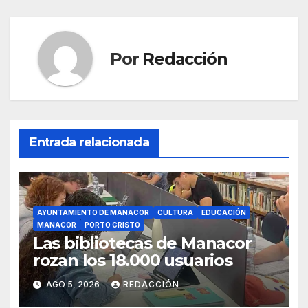
o
p
k
Por
Redacción
Entrada relacionada
AYUNTAMIENTO DE MANACOR
CULTURA
EDUCACIÓN
MANACOR
PORTO CRISTO
Las bibliotecas de Manacor
rozan los 18.000 usuarios
AGO 5, 2026
REDACCIÓN