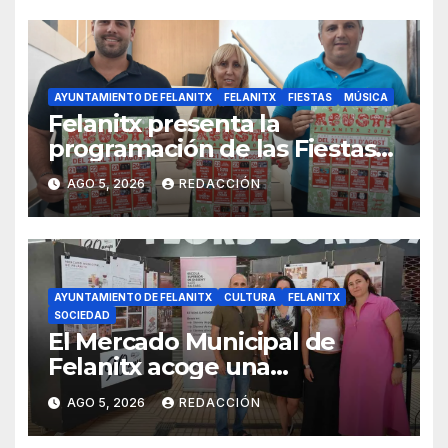
AYUNTAMIENTO DE FELANITX
FELANITX
FIESTAS
MÚSICA
Felanitx presenta la
programación de las Fiestas
de Sant Agustí 2026 con diez
AGO 5, 2026
REDACCIÓN
días de verbenas
AYUNTAMIENTO DE FELANITX
CULTURA
FELANITX
SOCIEDAD
El Mercado Municipal de
Felanitx acoge una
exposición con propuestas de
AGO 5, 2026
REDACCIÓN
diseño de la EASDIB