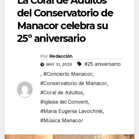
La Coral de Adultos
del Conservatorio de
Manacor celebra su
25º aniversario
Por
Redacción
#25 aniversario
MAY 31, 2026
,
#Concierto Manacor
,
#Conservatorio de Manacor
,
#Coral de Adultos
,
#Iglesia del Convent
,
#Maria Eugenia Lavochnik
,
#Música Manacor