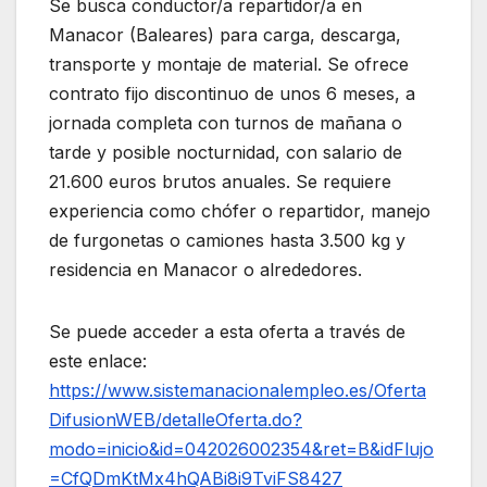
Se busca conductor/a repartidor/a en
Manacor (Baleares) para carga, descarga,
transporte y montaje de material. Se ofrece
contrato fijo discontinuo de unos 6 meses, a
jornada completa con turnos de mañana o
tarde y posible nocturnidad, con salario de
21.600 euros brutos anuales. Se requiere
experiencia como chófer o repartidor, manejo
de furgonetas o camiones hasta 3.500 kg y
residencia en Manacor o alrededores.
Se puede acceder a esta oferta a través de
este enlace:
https://www.sistemanacionalempleo.es/Oferta
DifusionWEB/detalleOferta.do?
modo=inicio&id=042026002354&ret=B&idFlujo
=CfQDmKtMx4hQABi8i9TviFS8427