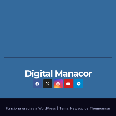
Digital Manacor
Funciona gracias a WordPress
|
Tema:
Newsup
de
Themeansar