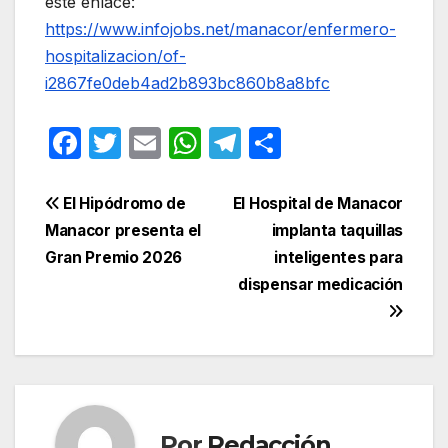
este enlace:
https://www.infojobs.net/manacor/enfermero-
hospitalizacion/of-
i2867fe0deb4ad2b893bc860b8a8bfc
F
T
E
W
T
C
a
w
m
h
el
o
c
itt
ail
at
e
m
Navegación
El Hipódromo de
El Hospital de Manacor
e
er
s
gr
p
Manacor presenta el
implanta taquillas
de
Gran Premio 2026
inteligentes para
b
A
a
ar
entradas
dispensar medicación
o
p
m
tir
o
p
k
Por
Redacción