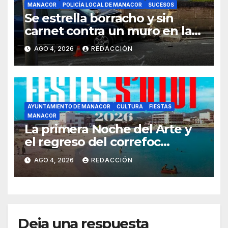
MANACOR
POLICÍA LOCAL DE MANACOR
SUCESOS
Se estrella borracho y sin
carnet contra un muro en la
ronda del Port de Manacor y
AGO 4, 2026
REDACCIÓN
lo destroza
AYUNTAMIENTO DE MANACOR
CULTURA
FIESTAS
MANACOR
La primera Noche del Arte y
el regreso del correfoc
marcan las Fiestas de Verano
AGO 4, 2026
REDACCIÓN
de S’Illot 2026
Deja una respuesta