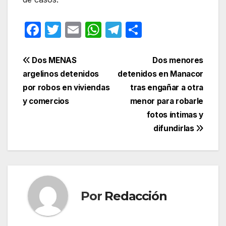
F
T
E
W
T
C
a
w
m
h
el
o
c
itt
ail
at
e
m
Navegación
Dos MENAS
Dos menores
e
er
s
gr
p
argelinos detenidos
detenidos en Manacor
de
por robos en viviendas
tras engañar a otra
b
A
a
ar
entradas
y comercios
menor para robarle
o
p
m
tir
fotos íntimas y
o
p
difundirlas
k
Por
Redacción