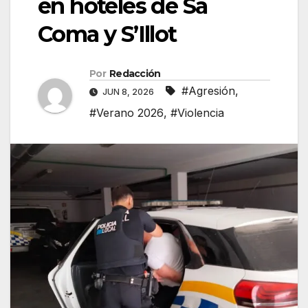
en hoteles de Sa
Coma y S’Illot
Por
Redacción
#Agresión
,
JUN 8, 2026
#Verano 2026
,
#Violencia