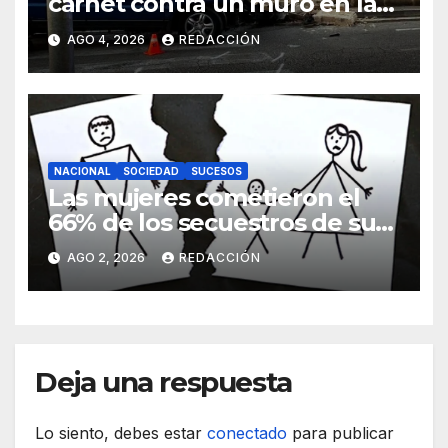
carnet contra un muro en la
ronda del Port de Manacor y
AGO 4, 2026
REDACCIÓN
lo destroza
NACIONAL
SOCIEDAD
SUCESOS
Las mujeres cometieron el
66% de los secuestros de sus
hijos
AGO 2, 2026
REDACCIÓN
Deja una respuesta
Lo siento, debes estar
conectado
para publicar