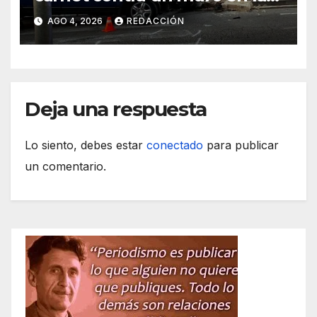
ronda del Port de Manacor y
AGO 4, 2026
REDACCIÓN
lo destroza
Deja una respuesta
Lo siento, debes estar
conectado
para publicar
un comentario.