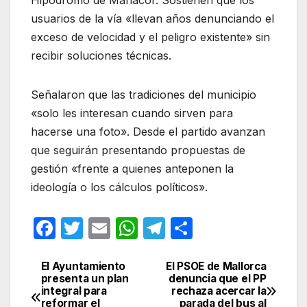
Hipódromo de Manacor
. Sostienen que los
usuarios de la vía «llevan años denunciando el
exceso de velocidad y el peligro existente» sin
recibir soluciones técnicas
.
Señalaron que las tradiciones del municipio
«solo les interesan cuando sirven para
hacerse una foto»
. Desde el partido avanzan
que seguirán presentando propuestas de
gestión «frente a quienes anteponen la
ideología o los cálculos políticos»
.
F
T
E
W
T
C
a
w
m
h
el
o
c
itt
ail
at
e
m
El Ayuntamiento
El PSOE de Mallorca
Navegación
presenta un plan
denuncia que el PP
e
er
s
gr
p
integral para
rechaza acercar la
de
reformar el
parada del bus al