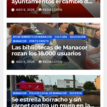
ayuntamientos el cambio de
modelo turístico y de vivienda
AGO 6, 2026
REDACCIÓN
AYUNTAMIENTO DE MANACOR
CULTURA
EDUCACIÓN
MANACOR
PORTO CRISTO
Las bibliotecas de Manacor
rozan los 18.000 usuarios
AGO 5, 2026
REDACCIÓN
MANACOR
POLICÍA LOCAL DE MANACOR
SUCESOS
Se estrella borracho y sin
carnet contra un muro en la