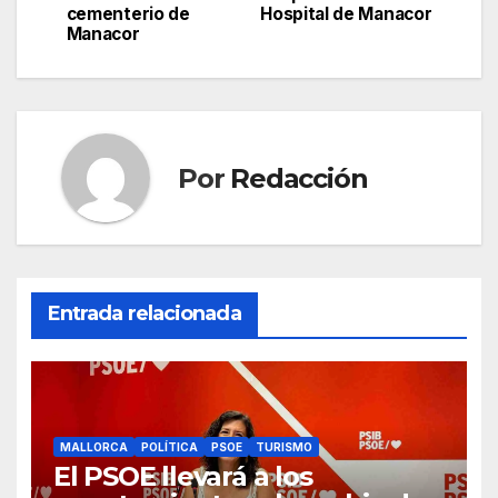
b
A
a
ar
cementerio de
Hospital de Manacor
entradas
Manacor
o
p
m
tir
o
p
k
Por
Redacción
Entrada relacionada
MALLORCA
POLÍTICA
PSOE
TURISMO
El PSOE llevará a los