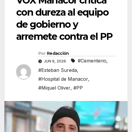
VOX Manacor critica
con dureza al equipo
de gobierno y
arremete contra el PP
Por
Redacción
#Cementerio
,
JUN 9, 2026
#Esteban Sureda
,
#Hospital de Manacor
,
#Miquel Oliver
,
#PP