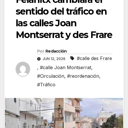
sentido del tráfico en
las calles Joan
Montserrat y des Frare
Por
Redacción
#calle des Frare
JUN 12, 2026
,
#calle Joan Montserrat
,
#Circulación
,
#reordenación
,
#Tráfico