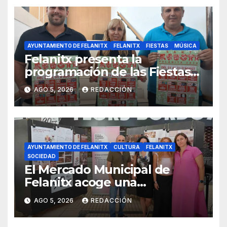
AYUNTAMIENTO DE FELANITX
FELANITX
FIESTAS
MÚSICA
Felanitx presenta la
programación de las Fiestas
de Sant Agustí 2026 con diez
AGO 5, 2026
REDACCIÓN
días de verbenas
AYUNTAMIENTO DE FELANITX
CULTURA
FELANITX
SOCIEDAD
El Mercado Municipal de
Felanitx acoge una
exposición con propuestas de
AGO 5, 2026
REDACCIÓN
diseño de la EASDIB