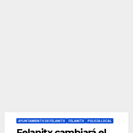
AYUNTAMIENTO DE FELANITX
FELANITX
POLICÍA LOCAL
Felanitx cambiará el