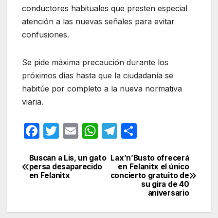
conductores habituales que presten especial
atención a las nuevas señales para evitar
confusiones.
Se pide máxima precaución durante los
próximos días hasta que la ciudadanía se
habitúe por completo a la nueva normativa
viaria.
F
T
E
W
T
C
a
w
m
h
el
o
c
itt
ail
at
e
m
Buscan a Lis, un gato
Lax’n’Busto ofrecerá
Navegación
persa desaparecido
en Felanitx el único
e
er
s
gr
p
en Felanitx
concierto gratuito de
de
su gira de 40
b
A
a
ar
aniversario
entradas
o
p
m
tir