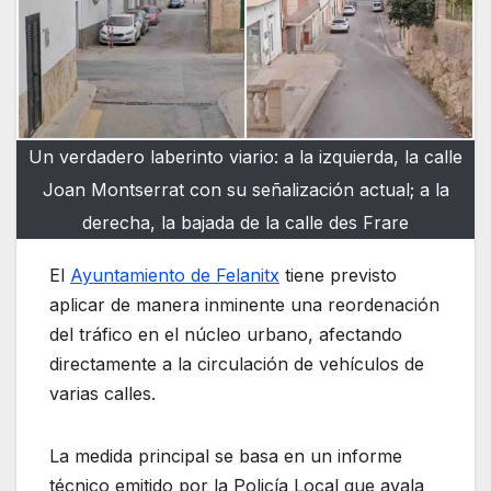
Un verdadero laberinto viario: a la izquierda, la calle
Joan Montserrat con su señalización actual; a la
derecha, la bajada de la calle des Frare
El
Ayuntamiento de Felanitx
tiene previsto
aplicar de manera inminente una reordenación
del tráfico en el núcleo urbano, afectando
directamente a la circulación de vehículos de
varias calles.
La medida principal se basa en un informe
técnico emitido por la Policía Local que avala