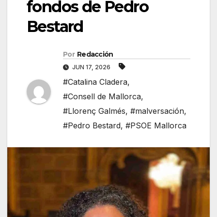
fondos de Pedro
Bestard
Por
Redacción
JUN 17, 2026
#Catalina Cladera
,
#Consell de Mallorca
,
#Llorenç Galmés
,
#malversación
,
#Pedro Bestard
,
#PSOE Mallorca