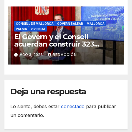
CONSELL DE MALLORCA
GOVERN BALEAR
MALLORCA
PALMA
VIVIENDA
El Govern y el Consell
acuerdan construir 323
viviendas públicas en Palma
AGO 3, 2026
REDACCIÓN
Deja una respuesta
Lo siento, debes estar
conectado
para publicar
un comentario.