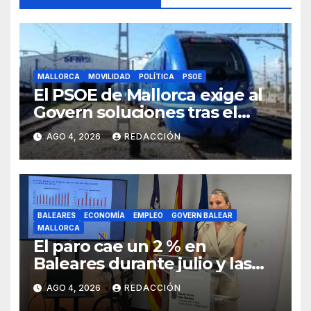
MALLORCA
MOVILIDAD
POLÍTICA
PSOE
El PSOE de Mallorca exige al
Govern soluciones tras el
tijeretazo de trenes en
AGO 4, 2026
REDACCIÓN
agosto
BALEARES
ECONOMÍA
EMPLEO
GOVERN BALEAR
MALLORCA
El paro cae un 2 % en
Baleares durante julio y las
islas lideran la contratación
AGO 4, 2026
REDACCIÓN
indefinida