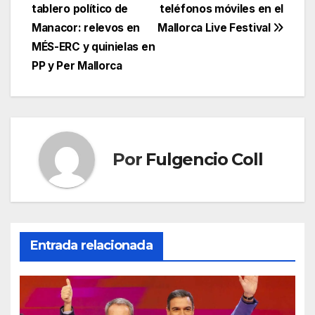
e
er
s
gr
p
tablero político de
teléfonos móviles en el
de
Manacor: relevos en
Mallorca Live Festival
b
A
a
ar
entradas
MÉS-ERC y quinielas en
o
p
m
tir
PP y Per Mallorca
o
p
k
Por
Fulgencio Coll
Entrada relacionada