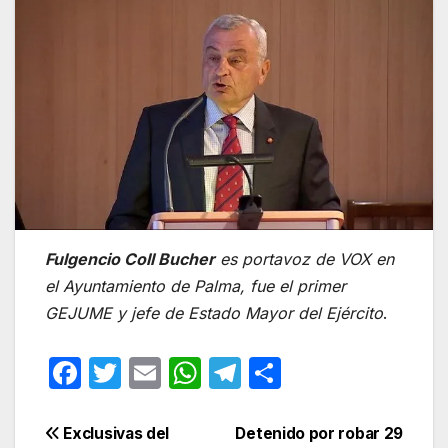
Fulgencio Coll Bucher
es portavoz de VOX en
el Ayuntamiento de Palma, fue el primer
GEJUME y jefe de Estado Mayor del Ejército
.
F
T
E
W
T
C
a
w
m
h
el
o
c
itt
ail
at
e
m
Navegación
Exclusivas del
Detenido por robar 29