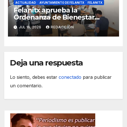
ACTUALIDAD
AYUNTAMIENTO DE FELANITX
FELANITX
Felanitx aprueba la
Ordenanza de Bienestar
Animal para garantizar la
JUL 16, 2026
REDACCIÓN
convivencia y el buen trato
Deja una respuesta
Lo siento, debes estar
conectado
para publicar
un comentario.