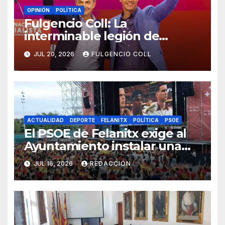
OPINIÓN
POLÍTICA
Fulgencio Coll: La
interminable legión de
traidores
JUL 20, 2026
FULGENCIO COLL
ACTUALIDAD
DEPORTE
FELANITX
POLÍTICA
PSOE
El PSOE de Felanitx exige al
Ayuntamiento instalar una
pantalla gigante para la final
JUL 16, 2026
REDACCIÓN
del Mundial