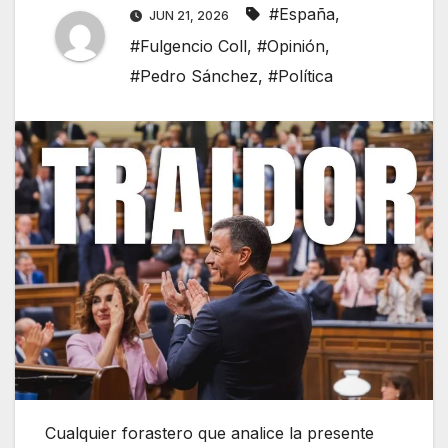
#España
,
JUN 21, 2026
#Fulgencio Coll
,
#Opinión
,
#Pedro Sánchez
,
#Política
Cualquier forastero que analice la presente