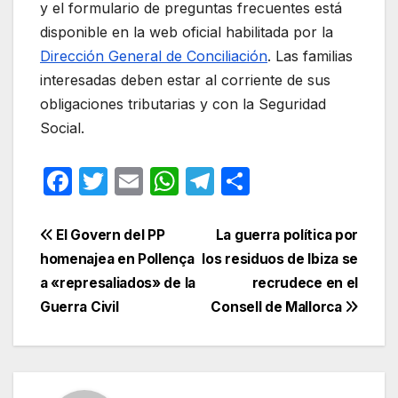
y el formulario de preguntas frecuentes está
disponible en la web oficial habilitada por la
Dirección General de Conciliación
. Las familias
interesadas deben estar al corriente de sus
obligaciones tributarias y con la Seguridad
Social.
F
T
E
W
T
C
a
w
m
h
el
o
c
itt
ail
at
e
m
Navegación
El Govern del PP
La guerra política por
e
er
s
gr
p
homenajea en Pollença
los residuos de Ibiza se
de
a «represaliados» de la
recrudece en el
b
A
a
ar
entradas
Guerra Civil
Consell de Mallorca
o
p
m
tir
o
p
k