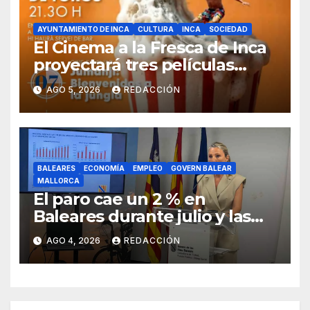
AYUNTAMIENTO DE INCA
CULTURA
INCA
SOCIEDAD
El Cinema a la Fresca de Inca
proyectará tres películas
solidarias en la plaza de toros
AGO 5, 2026
REDACCIÓN
BALEARES
ECONOMÍA
EMPLEO
GOVERN BALEAR
MALLORCA
El paro cae un 2 % en
Baleares durante julio y las
islas lideran la contratación
AGO 4, 2026
REDACCIÓN
indefinida