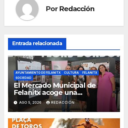
Por
Redacción
Entrada relacionada
AYUNTAMIENTO DE FELANITX
CULTURA
FELANITX
SOCIEDAD
El Mercado Municipal de
Felanitx acoge una
exposición con propuestas de
AGO 5, 2026
REDACCIÓN
diseño de la EASDIB