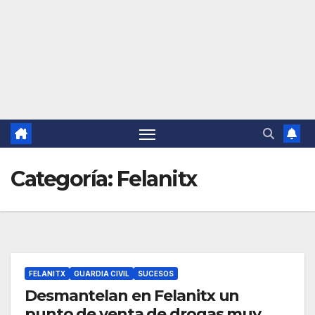
Categoría:
Felanitx
FELANITX
GUARDIA CIVIL
SUCESOS
Desmantelan en Felanitx un
punto de venta de drogas muy