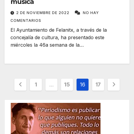
música
2 DE NOVIEMBRE DE 2022
NO HAY
COMENTARIOS
El Ayuntamiento de Felanitx, a través de la
concejalía de cultura, ha presentado este
miércoles la 46a semana de la…
Paginación
1
…
15
16
17
de
entradas