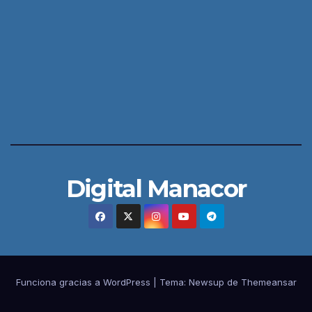
Digital Manacor
Funciona gracias a WordPress
|
Tema:
Newsup
de
Themeansar