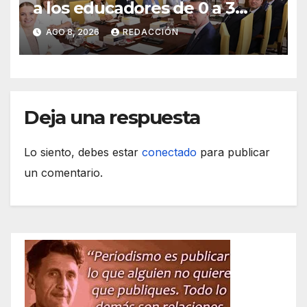
a los educadores de 0 a 3
años y pagará sus nóminas
AGO 8, 2026
REDACCIÓN
Deja una respuesta
Lo siento, debes estar
conectado
para publicar
un comentario.