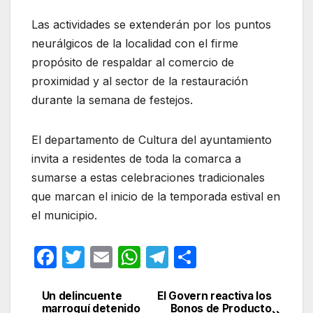
Las actividades se extenderán por los puntos
neurálgicos de la localidad con el firme
propósito de respaldar al comercio de
proximidad y al sector de la restauración
durante la semana de festejos.
El departamento de Cultura del ayuntamiento
invita a residentes de toda la comarca a
sumarse a estas celebraciones tradicionales
que marcan el inicio de la temporada estival en
el municipio.
F
T
E
W
T
C
a
w
m
h
el
o
c
itt
ail
at
e
m
Un delincuente
El Govern reactiva los
Navegación
marroquí detenido
Bonos de Producto