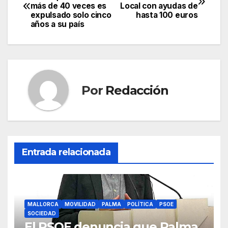
e
er
s
gr
p
más de 40 veces es
Local con ayudas de
de
expulsado solo cinco
hasta 100 euros
b
A
a
ar
años a su país
entradas
o
p
m
tir
o
p
k
Por
Redacción
Entrada relacionada
MALLORCA
MOVILIDAD
PALMA
POLÍTICA
PSOE
SOCIEDAD
El PSOE denuncia que Palma