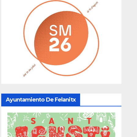
Ayuntamiento De Felanitx