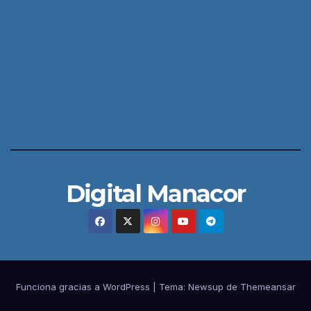
Digital Manacor
Funciona gracias a WordPress
|
Tema:
Newsup
de
Themeansar