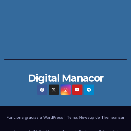
Digital Manacor
Funciona gracias a WordPress
|
Tema:
Newsup
de
Themeansar