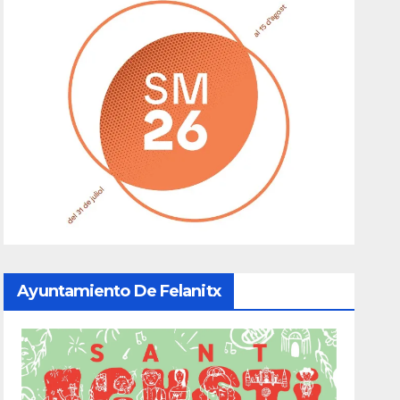
Ayuntamiento De Felanitx