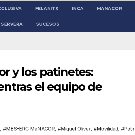
XCLUSIVA
FELANITX
INCA
MANACOR
 SERVERA
SUCESOS
 y los patinetes:
ntras el equipo de
,
#MES-ERC MaNACOR
,
#Miquel Oliver
,
#Movilidad
,
#Pati