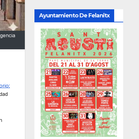
Ayuntamiento De Felanitx
igencia
orio:
idad
n