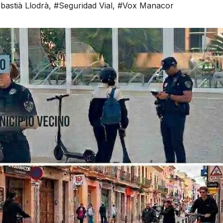
bastià Llodrà
,
#Seguridad Vial
,
#Vox Manacor