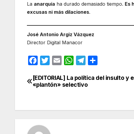
La
anarquía
ha durado demasiado tiempo.
Es 
excusas ni más dilaciones
.
José Antonio Argiz Vázquez
Director Digital Manacor
F
T
E
W
T
C
a
w
m
h
el
o
c
itt
ail
at
e
m
[EDITORIAL] La política del insulto y e
Navegación
«plantón» selectivo
e
er
s
gr
p
de
b
A
a
ar
entradas
o
p
m
tir
o
p
k