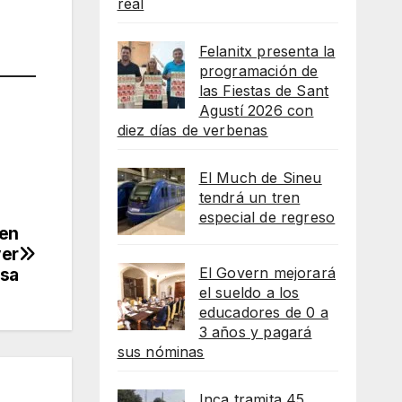
real
Felanitx presenta la
programación de
las Fiestas de Sant
Agustí 2026 con
diez días de verbenas
El Much de Sineu
tendrá un tren
especial de regreso
 en
ver
El Govern mejorará
osa
el sueldo a los
educadores de 0 a
3 años y pagará
sus nóminas
Inca tramita 45