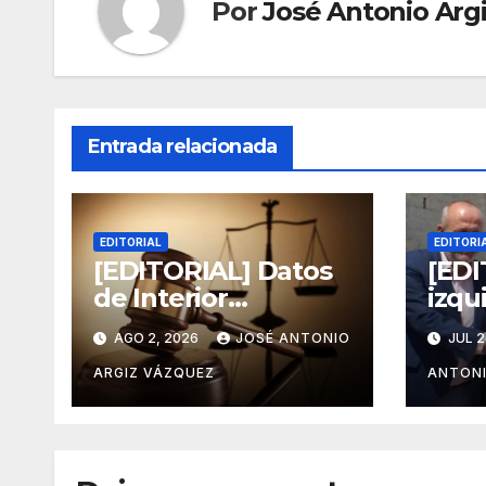
Por
José Antonio Arg
Entrada relacionada
EDITORIAL
EDITORI
[EDITORIAL] Datos
[EDI
de Interior
izqu
dinamitan el dogma
turi
AGO 2, 2026
JOSÉ ANTONIO
JUL 2
feminazi y la
el c
persecución al
inmi
ARGIZ VÁZQUEZ
ANTONI
hombre