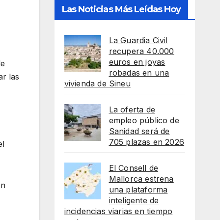
Las Noticias Más Leídas Hoy
La Guardia Civil
recupera 40.000
euros en joyas
de
robadas en una
ar las
vivienda de Sineu
La oferta de
empleo público de
Sanidad será de
705 plazas en 2026
el
El Consell de
Mallorca estrena
en
una plataforma
inteligente de
incidencias viarias en tiempo