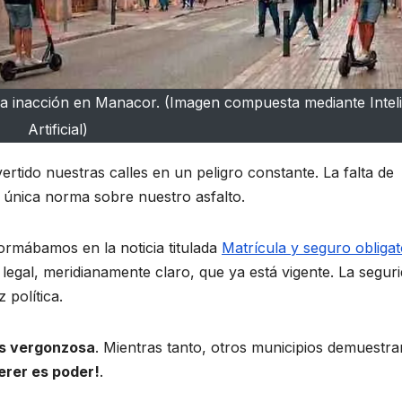
 la inacción en Manacor. (Imagen compuesta mediante Intel
Artificial)
ertido nuestras calles en un peligro constante. La falta de
 única norma sobre nuestro asfalto.
ormábamos en la noticia titulada
Matrícula y seguro obligat
legal, meridianamente claro, que ya está vigente. La segur
 política.
is vergonzosa
. Mientras tanto, otros municipios demuestra
rer es poder!
.