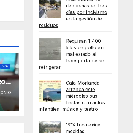
denuncias en tres
días por incivismo
en la gestión de
residuos
Requisan 1.400
kilos de pollo en
mal estado al
transportarse sin
refrigerar
VOX
zo
Cala Morlanda
a
arranca este
TONIO
miércoles sus
fiestas con actos
infantiles, música y teatro
VOX Inca exige
medidas