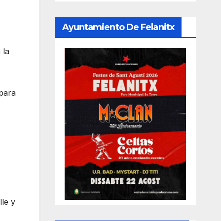
Ayuntamiento De Felanitx
 la
para
lle y