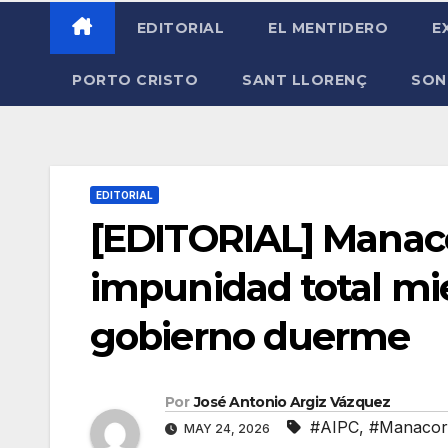
EDITORIAL
EL MENTIDERO
E
PORTO CRISTO
SANT LLORENÇ
SON
EDITORIAL
[EDITORIAL] Manacor
impunidad total mie
gobierno duerme
Por
José Antonio Argiz Vázquez
#AIPC
,
#Manacor
MAY 24, 2026