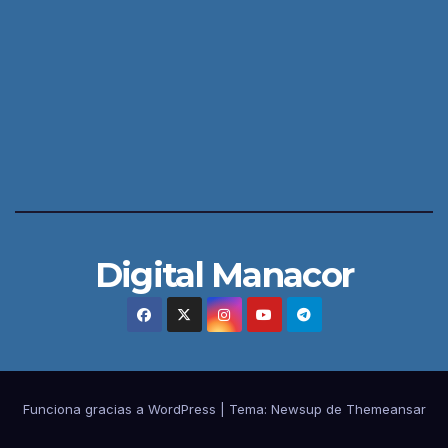
Digital Manacor
Funciona gracias a WordPress
|
Tema:
Newsup
de
Themeansar