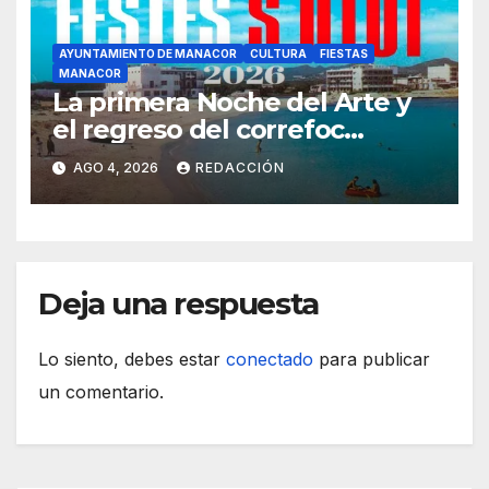
AYUNTAMIENTO DE MANACOR
CULTURA
FIESTAS
MANACOR
La primera Noche del Arte y
el regreso del correfoc
marcan las Fiestas de Verano
AGO 4, 2026
REDACCIÓN
de S’Illot 2026
Deja una respuesta
Lo siento, debes estar
conectado
para publicar
un comentario.