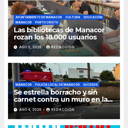
AYUNTAMIENTO DE MANACOR
CULTURA
EDUCACIÓN
MANACOR
PORTO CRISTO
Las bibliotecas de Manacor
rozan los 18.000 usuarios
AGO 5, 2026
REDACCIÓN
MANACOR
POLICÍA LOCAL DE MANACOR
SUCESOS
Se estrella borracho y sin
carnet contra un muro en la
ronda del Port de Manacor y
AGO 4, 2026
REDACCIÓN
lo destroza