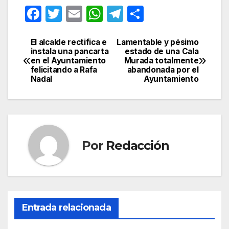
F
T
E
W
T
C
a
w
m
h
el
o
c
itt
ail
at
e
m
El alcalde rectifica e
Lamentable y pésimo
Navegación
instala una pancarta
estado de una Cala
e
er
s
gr
p
en el Ayuntamiento
Murada totalmente
de
felicitando a Rafa
abandonada por el
b
A
a
ar
Nadal
Ayuntamiento
entradas
o
p
m
tir
o
p
k
Por
Redacción
Entrada relacionada