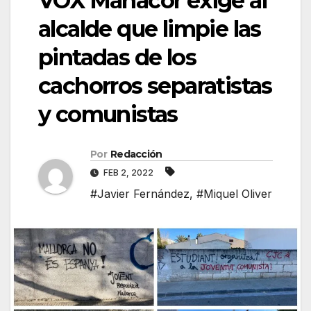
VOX Manacor exige al
alcalde que limpie las
pintadas de los
cachorros separatistas
y comunistas
Por
Redacción
FEB 2, 2022
#Javier Fernández
,
#Miquel Oliver