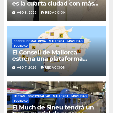
es la cuarta ciudad con más
atascos por el «fracaso» de
AGO 8, 2026
REDACCIÓN
Galmés
CONSELL DE MALLORCA
MALLORCA
MOVILIDAD
SOCIEDAD
El Consell de Mallorca
estrena una plataforma
inteligente de incidencias
AGO 7, 2026
REDACCIÓN
viarias en tiempo real
FIESTAS
GOVERN BALEAR
MALLORCA
MOVILIDAD
SOCIEDAD
El Much de Sineu tendrá un