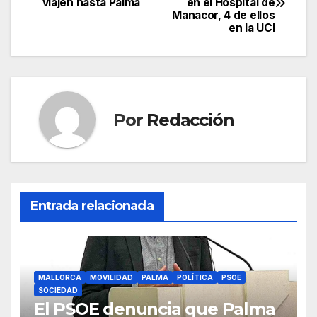
e
er
s
gr
p
viajen hasta Palma
en el Hospital de
de
Manacor, 4 de ellos
b
A
a
ar
en la UCI
entradas
o
p
m
tir
o
p
k
Por
Redacción
Entrada relacionada
MALLORCA
MOVILIDAD
PALMA
POLÍTICA
PSOE
SOCIEDAD
El PSOE denuncia que Palma