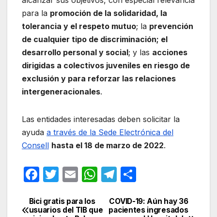
alcanzar sus objetivos, con especial relevancia
para la
promoción de la solidaridad, la
tolerancia y el respeto mutuo
; la
prevención
de cualquier tipo de discriminación; el
desarrollo personal y social
; y las
acciones
dirigidas a colectivos juveniles en riesgo de
exclusión y para reforzar las relaciones
intergeneracionales
.
Las entidades interesadas deben solicitar la
ayuda
a través de la Sede Electrónica del
Consell
hasta el 18 de marzo de 2022
.
F
T
E
W
T
C
a
w
m
h
el
o
c
itt
ail
at
e
m
Bici gratis para los
COVID-19: Aún hay 36
Navegación
usuarios del TIB que
pacientes ingresados