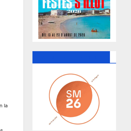
Ayuntamiento De Manacor
n la
os