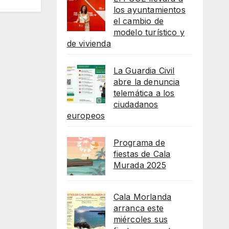
los ayuntamientos
el cambio de
modelo turístico y
de vivienda
La Guardia Civil
abre la denuncia
telemática a los
ciudadanos
europeos
Programa de
fiestas de Cala
Murada 2025
Cala Morlanda
arranca este
miércoles sus