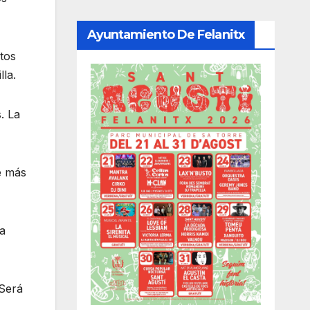
Ayuntamiento De Felanitx
tos
la.
. La
e más
la
 Será