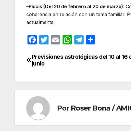
–
Piscis (Del 20 de febrero al 20 de marzo)
: C
coherencia en relación con un tema familiar. P
actualmente.
F
T
E
W
T
C
a
w
m
h
el
o
c
itt
ail
at
e
m
Previsiones astrológicas del 10 al 16 
Navegación
junio
e
er
s
gr
p
de
b
A
a
ar
entradas
o
p
m
tir
o
p
k
Por
Roser Bona / AMI