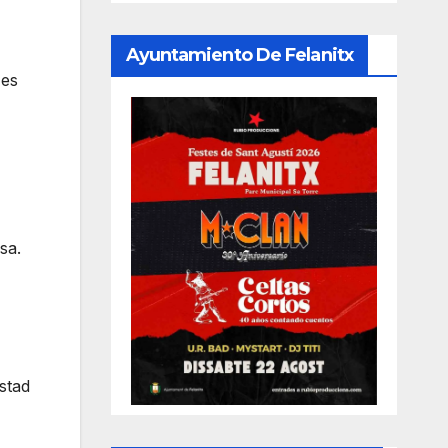
Ayuntamiento De Felanitx
 es
sa.
stad