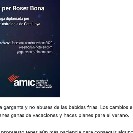
la garganta y no abuses de las bebidas frías. Los cambios e
ienes ganas de vacaciones y haces planes para el verano.
s propuesto tener aún más paciencia para conseguir algun