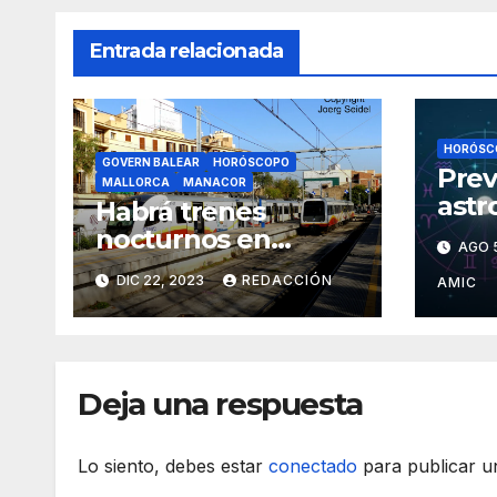
Entrada relacionada
HORÓSC
GOVERN BALEAR
HORÓSCOPO
Prev
MALLORCA
MANACOR
astr
Habrá trenes
11 d
nocturnos en
AGO 
Nochebuena y
DIC 22, 2023
REDACCIÓN
AMIC
Nochevieja
Deja una respuesta
Lo siento, debes estar
conectado
para publicar u