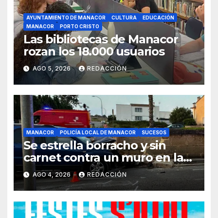
AYUNTAMIENTO DE MANACOR
CULTURA
EDUCACIÓN
MANACOR
PORTO CRISTO
Las bibliotecas de Manacor
rozan los 18.000 usuarios
AGO 5, 2026
REDACCIÓN
MANACOR
POLICÍA LOCAL DE MANACOR
SUCESOS
Se estrella borracho y sin
carnet contra un muro en la
ronda del Port de Manacor y
AGO 4, 2026
REDACCIÓN
lo destroza