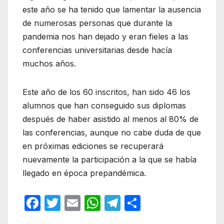
este año se ha tenido que lamentar la ausencia
de numerosas personas que durante la
pandemia nos han dejado y eran fieles a las
conferencias universitarias desde hacía
muchos años.
Este año de los 60 inscritos, han sido 46 los
alumnos que han conseguido sus diplomas
después de haber asistido al menos al 80% de
las conferencias, aunque no cabe duda de que
en próximas ediciones se recuperará
nuevamente la participación a la que se había
llegado en época prepandémica.
F
T
E
W
T
C
a
w
m
h
el
o