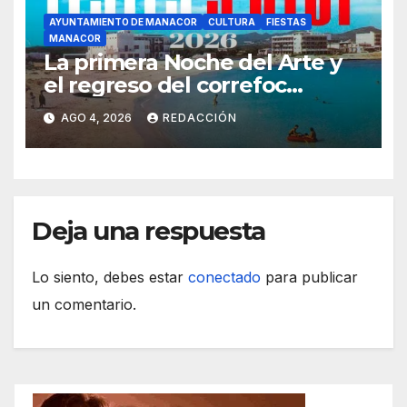
AYUNTAMIENTO DE MANACOR
CULTURA
FIESTAS
MANACOR
La primera Noche del Arte y
el regreso del correfoc
marcan las Fiestas de Verano
AGO 4, 2026
REDACCIÓN
de S’Illot 2026
Deja una respuesta
Lo siento, debes estar
conectado
para publicar
un comentario.