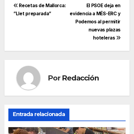
c
itt
ail
at
e
m
Navegación
Recetas de Mallorca:
El PSOE deja en
e
er
s
gr
p
”Llet preparada”
evidencia a MÉS-ERC y
de
Podemos al permitir
b
A
a
ar
entradas
nuevas plazas
o
p
m
tir
hoteleras
o
p
k
Por
Redacción
Entrada relacionada