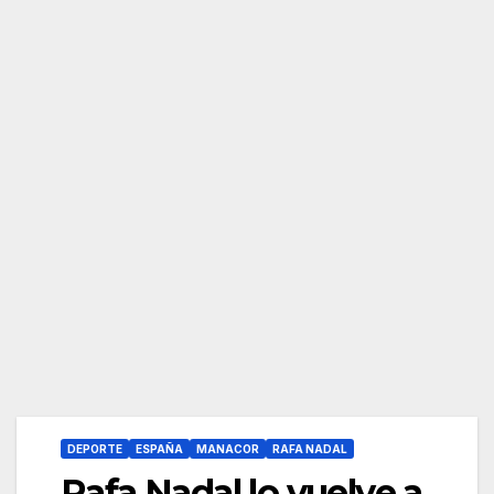
DEPORTE
ESPAÑA
MANACOR
RAFA NADAL
Rafa Nadal lo vuelve a