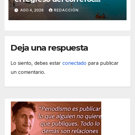
marcan las Fiestas de Verano
AGO 4, 2026
REDACCIÓN
de S’Illot 2026
Deja una respuesta
Lo siento, debes estar
conectado
para publicar
un comentario.