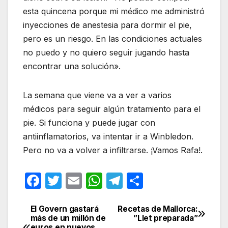
esta quincena porque mi médico me administró
inyecciones de anestesia para dormir el pie,
pero es un riesgo. En las condiciones actuales
no puedo y no quiero seguir jugando hasta
encontrar una solución».
La semana que viene va a ver a varios
médicos para seguir algún tratamiento para el
pie. Si funciona y puede jugar con
antiinflamatorios, va intentar ir a Winbledon.
Pero no va a volver a infiltrarse. ¡Vamos Rafa!.
F
T
E
W
T
C
a
w
m
h
el
o
c
itt
ail
at
e
m
El Govern gastará
Recetas de Mallorca:
Navegación
más de un millón de
”Llet preparada”
euros en nuevos