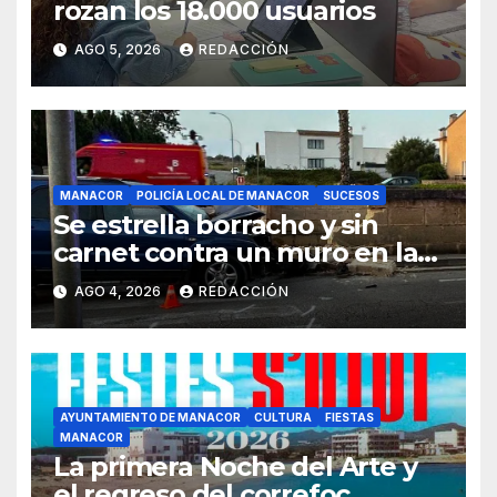
rozan los 18.000 usuarios
AGO 5, 2026
REDACCIÓN
MANACOR
POLICÍA LOCAL DE MANACOR
SUCESOS
Se estrella borracho y sin
carnet contra un muro en la
ronda del Port de Manacor y
AGO 4, 2026
REDACCIÓN
lo destroza
AYUNTAMIENTO DE MANACOR
CULTURA
FIESTAS
MANACOR
La primera Noche del Arte y
el regreso del correfoc