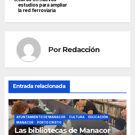
e
er
s
gr
p
de
estudios para ampliar
b
A
a
ar
la red ferroviaria
entradas
o
p
m
tir
o
p
k
Por
Redacción
Entrada relacionada
AYUNTAMIENTO DE MANACOR
CULTURA
EDUCACIÓN
MANACOR
PORTO CRISTO
Las bibliotecas de Manacor