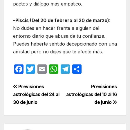
pactos y diálogo más empático.
–
Piscis (Del 20 de febrero al 20 de marzo)
:
No dudes en hacer frente a alguien del
entorno diario que abusa de tu confianza.
Puedes haberte sentido decepcionado con una
amistad pero no dejes que te afecte más.
F
T
E
W
T
C
a
w
m
h
el
o
c
itt
ail
at
e
m
Navegación
Previsiones
Previsiones
e
er
s
gr
p
astrológicas del 24 al
astrológicas del 10 al 16
de
30 de junio
de junio
b
A
a
ar
entradas
o
p
m
tir
o
p