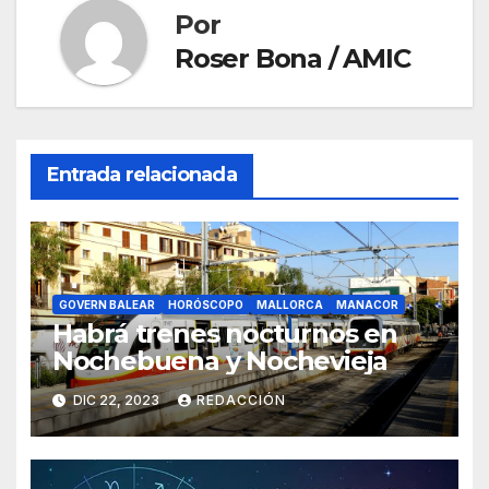
k
Por
Roser Bona / AMIC
Entrada relacionada
GOVERN BALEAR
HORÓSCOPO
MALLORCA
MANACOR
Habrá trenes nocturnos en
Nochebuena y Nochevieja
DIC 22, 2023
REDACCIÓN