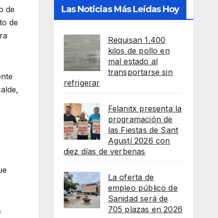
Las Noticias Más Leídas Hoy
o de
to de
ra
Requisan 1.400
kilos de pollo en
mal estado al
transportarse sin
ente
refrigerar
calde,
Felanitx presenta la
programación de
las Fiestas de Sant
Agustí 2026 con
diez días de verbenas
ue
La oferta de
empleo público de
Sanidad será de
705 plazas en 2026
s