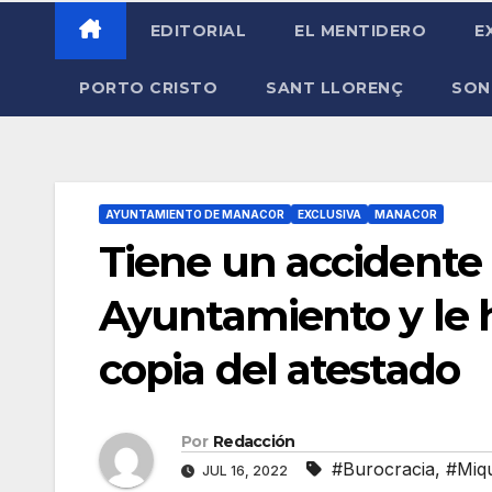
EDITORIAL
EL MENTIDERO
E
PORTO CRISTO
SANT LLORENÇ
SON
AYUNTAMIENTO DE MANACOR
EXCLUSIVA
MANACOR
Tiene un accidente 
Ayuntamiento y le h
copia del atestado
Por
Redacción
#Burocracia
,
#Miqu
JUL 16, 2022