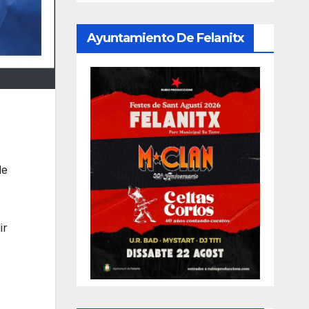
Ayuntamiento De Felanitx
de
ir