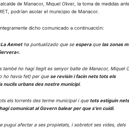
 alcalde de Manacor, Miquel Oliver, la toma de medidas ante
EMET, podrían asolar el municipio de Manacor.
 íntegramente dicho comunicado a continuación:
«
La Aemet
ha puntualizado que se
espera
que
las zonas m
Servera
«.
s també ho hagi llegit es senyor batle de Manacor, Miquel O
o ho havia fet) per que
se revisin i facin nets tots els
ls nuclis urbans des nostre municipi
.
ots els torrents des terme municipal i que
tots estiguin nets
hagi comunicat al Govern balear per que s’en cuidi
.
pugui afectar a ses propietats, i sobretot ses vides, dels