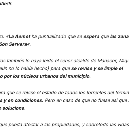
le!!!
.
o: «
La Aemet
ha puntualizado que se
espera
que
las zona
 Son Servera
«.
os también lo haya leído el señor alcalde de Manacor, Miqu
 aún no lo había hecho) para que
se revise y se limpie el
so por los núcleos urbanos del municipio
.
que se revise el estado de todos los torrentes del térmi
s y en condiciones
. Pero en caso de que no fuese así que
o solucione
.
e pueda afectar a las propiedades, y sobretodo las vidas