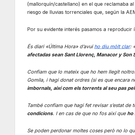
(mallorquín/castellano) en el que reclamaba al
riesgo de lluvias torrenciales que, según la A
Por su evidente interés pasamos a reproducir
És diari «Última Hora» d’avui
ho diu mòlt clar
: 
afectadas sean Sant Llorenç, Manacor y Son 
Confiam que lo mateix que ho hem llegit noltro
Gomila, i hagi donat ordres (si es que encara n
imbornals, així com els torrents al seu pas pe
També confiam que hagi fet revisar s’estat de t
condicions
. I en cas de que no fos així que
ho 
Se poden perdonar moltes coses però no lo que 