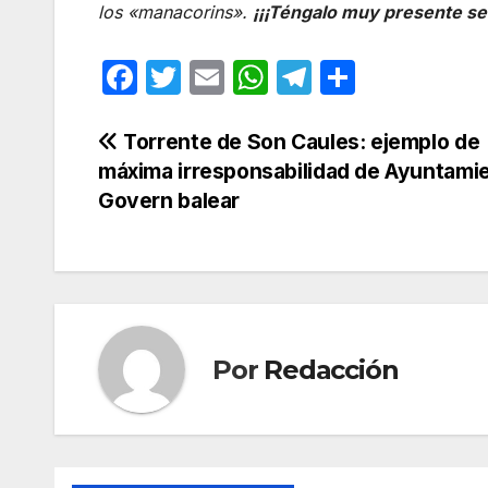
los «manacorins».
¡¡¡Téngalo muy presente señ
F
T
E
W
T
C
a
w
m
h
el
o
c
itt
ail
at
e
m
Navegación
Torrente de Son Caules: ejemplo de
máxima irresponsabilidad de Ayuntami
e
er
s
gr
p
de
Govern balear
b
A
a
ar
entradas
o
p
m
tir
o
p
k
Por
Redacción