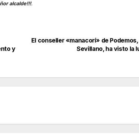
or alcalde!!!
.
El conseller «manacorí» de Podemos,
ento y
Sevillano, ha visto la 