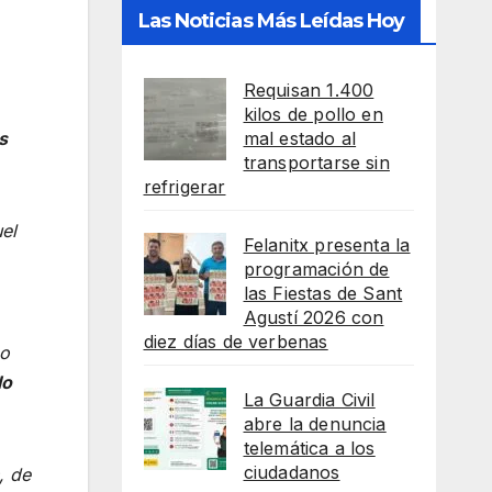
Las Noticias Más Leídas Hoy
Requisan 1.400
kilos de pollo en
mal estado al
s
transportarse sin
refrigerar
el
Felanitx presenta la
programación de
las Fiestas de Sant
Agustí 2026 con
diez días de verbenas
no
lo
La Guardia Civil
abre la denuncia
telemática a los
ciudadanos
, de