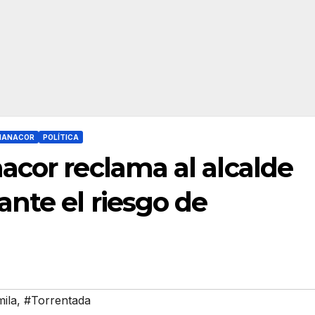
MANACOR
POLÍTICA
acor reclama al alcalde
nte el riesgo de
mila
,
#Torrentada