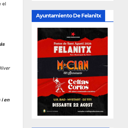
 el
Ayuntamiento De Felanitx
ás
liver
 i en