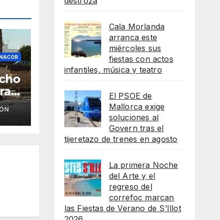
destroza
Cala Morlanda
arranca este
miércoles sus
fiestas con actos
ANACOR
infantiles, música y teatro
acho
ra
El PSOE de
Mallorca exige
IÓN
de
soluciones al
Govern tras el
tijeretazo de trenes en agosto
La primera Noche
del Arte y el
regreso del
correfoc marcan
las Fiestas de Verano de S’Illot
2026