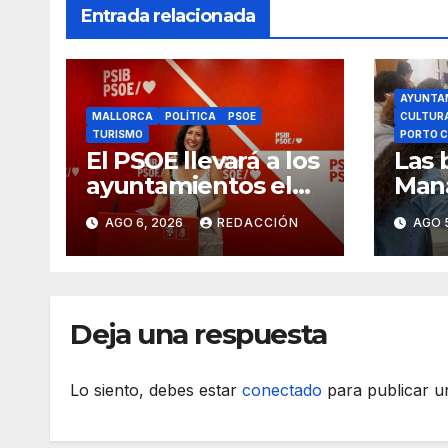
Entrada relacionada
AYUNTA
MALLORCA
POLÍTICA
PSOE
CULTUR
TURISMO
PORTO C
El PSOE llevará a los
Las 
ayuntamientos el
Mana
cambio de modelo
18.0
AGO 6, 2026
REDACCIÓN
AGO 
turístico y de
vivienda
Deja una respuesta
Lo siento, debes estar
conectado
para publicar u