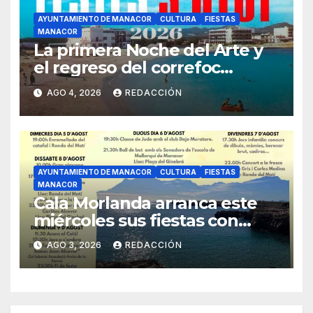
AYUNTAMIENTO DE MANACOR
CULTURA
FIESTAS
MANACOR
La primera Noche del Arte y
el regreso del correfoc
marcan las Fiestas de Verano
AGO 4, 2026
REDACCIÓN
de S’Illot 2026
AYUNTAMIENTO DE MANACOR
CULTURA
FIESTAS
MANACOR
Cala Morlanda arranca este
miércoles sus fiestas con
actos infantiles, música y
AGO 3, 2026
REDACCIÓN
teatro