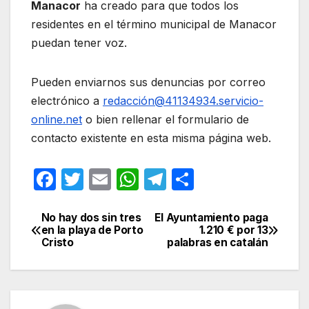
Manacor
ha creado para que todos los
residentes en el término municipal de Manacor
puedan tener voz.
Pueden enviarnos sus denuncias por correo
electrónico a
redacción@41134934.servicio-
online.net
o bien rellenar el formulario de
contacto existente en esta misma página web.
F
T
E
W
T
C
a
w
m
h
el
o
c
itt
ail
at
e
m
No hay dos sin tres
El Ayuntamiento paga
Navegación
en la playa de Porto
1.210 € por 13
e
er
s
gr
p
Cristo
palabras en catalán
de
b
A
a
ar
entradas
o
p
m
tir