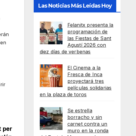
Las Noticias Más Leídas Hoy
a
Felanitx presenta la
programación de
erán
las Fiestas de Sant
den
Agustí 2026 con
diez días de verbenas
El Cinema a la
Fresca de Inca
proyectará tres
rir
películas solidarias
en la plaza de toros
Se estrella
borracho y sin
carnet contra un
t per
muro en la ronda