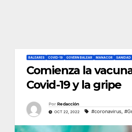
BALEARES
COVID-19
GOVERN BALEAR
MANACOR
SANIDAD
Comienza la vacuna
Covid-19 y la gripe
Por
Redacción
#coronavirus
,
#Gr
OCT 22, 2022