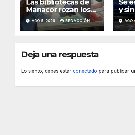
Las bibliotecas de
Se e
Manacor rozan los
y si
18.000 usuarios
un m
AGO 5, 2026
REDACCIÓN
AGO 
rond
Mana
dest
Deja una respuesta
Lo siento, debes estar
conectado
para publicar u