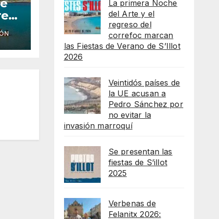
he
La primera Noche
reso
del Arte y el
regreso del
IÓN
correfoc marcan
as
las Fiestas de Verano de S’Illot
lot
2026
Veintidós países de
la UE acusan a
Pedro Sánchez por
no evitar la
invasión marroquí
Se presentan las
fiestas de S’illot
2025
Verbenas de
Felanitx 2026: