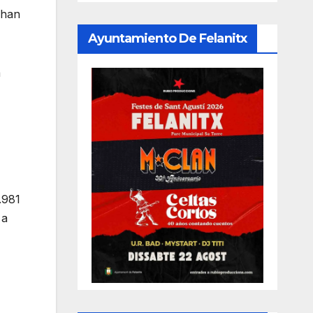
 han
Ayuntamiento De Felanitx
a
.981
 a