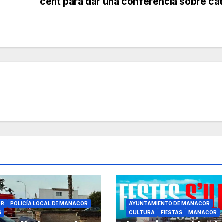
cent para dar una conferencia sobre ca
OR
POLICÍA LOCAL DE MANACOR
AYUNTAMIENTO DE MANACOR
S
CULTURA
FIESTAS
MANACOR