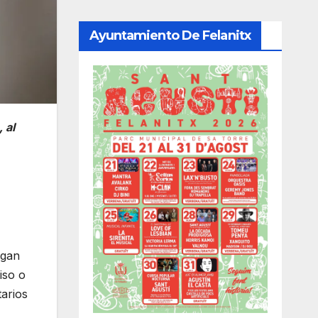
Ayuntamiento De Felanitx
 al
ngan
iso o
arios