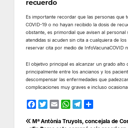
recuerdo
Es importante recordar que las personas que 
COVID-19 o no hayan recibido la dosis de recu
obstante, es primordial que avisen al personal 
atendidas si acuden sin cita a cualquiera de lo
reservar cita por medio de InfoVacunaCOVID ni 
El objetivo principal es alcanzar un grado alto
principalmente entre los ancianos y los pacie
descompensar las enfermedades que padezcan ha
complicaciones muy graves e incluso ocasionar
F
T
E
W
T
C
a
w
m
h
el
o
c
itt
ail
at
e
m
Navegación
Mª Antònia Truyols, concejala de C