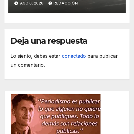
transportarse sin refrigerar
AGO 6, 2026
REDACCIÓN
Deja una respuesta
Lo siento, debes estar
conectado
para publicar
un comentario.