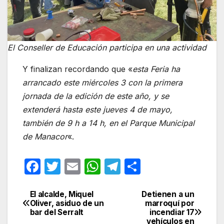
El Conseller de Educación participa en una actividad
Y finalizan recordando que «
esta Feria ha
arrancado este miércoles 3 con la primera
jornada de la edición de este año, y se
extenderá hasta este jueves 4 de mayo,
también de 9 h a 14 h, en el Parque Municipal
de Manacor
«.
F
T
E
W
T
C
a
w
m
h
el
o
c
itt
ail
at
e
m
El alcalde, Miquel
Detienen a un
Navegación
Oliver, asiduo de un
marroquí por
e
er
s
gr
p
bar del Serralt
incendiar 17
de
vehículos en