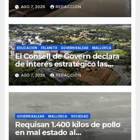
AGO 7, 2026
REDACCIÓN
EDUCACIÓN
FELANITX
GOVERN BALEAR
MALLORCA
El Consell de Govern declara
de interés estratégico las
obras de acceso al nuevo
AGO 7, 2026
REDACCIÓN
CEIP de Felanitx
GOVERN BALEAR
MALLORCA
SOCIEDAD
Requisan 1.400 kilos de pollo
en mal estado al