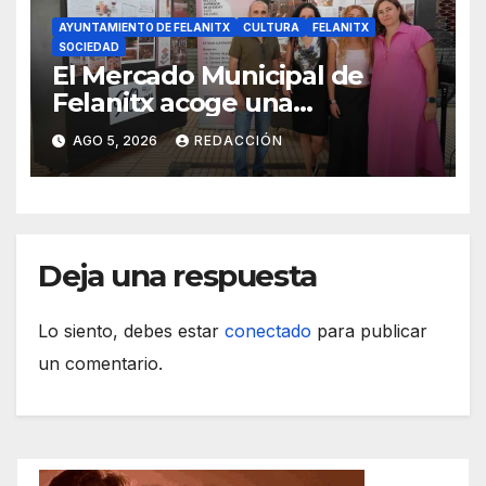
AYUNTAMIENTO DE FELANITX
CULTURA
FELANITX
SOCIEDAD
El Mercado Municipal de
Felanitx acoge una
exposición con propuestas de
AGO 5, 2026
REDACCIÓN
diseño de la EASDIB
Deja una respuesta
Lo siento, debes estar
conectado
para publicar
un comentario.