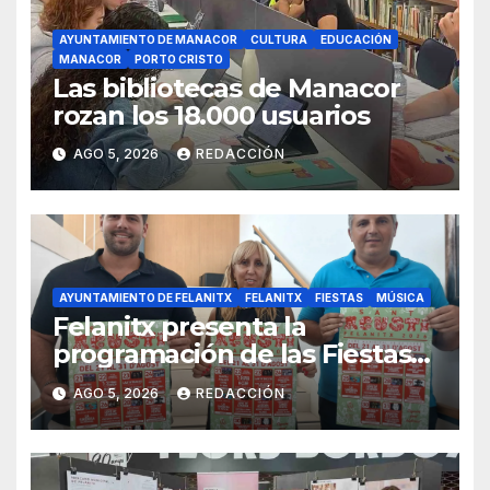
AYUNTAMIENTO DE MANACOR
CULTURA
EDUCACIÓN
MANACOR
PORTO CRISTO
Las bibliotecas de Manacor
rozan los 18.000 usuarios
AGO 5, 2026
REDACCIÓN
AYUNTAMIENTO DE FELANITX
FELANITX
FIESTAS
MÚSICA
Felanitx presenta la
programación de las Fiestas
de Sant Agustí 2026 con diez
AGO 5, 2026
REDACCIÓN
días de verbenas