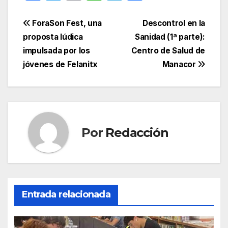
a
w
m
h
el
o
c
itt
ail
at
e
m
Navegación
ForaSon Fest, una
Descontrol en la
e
er
s
gr
p
proposta lúdica
Sanidad (1ª parte):
de
impulsada por los
Centro de Salud de
b
A
a
ar
entradas
jóvenes de Felanitx
Manacor
o
p
m
tir
o
p
k
Por
Redacción
Entrada relacionada