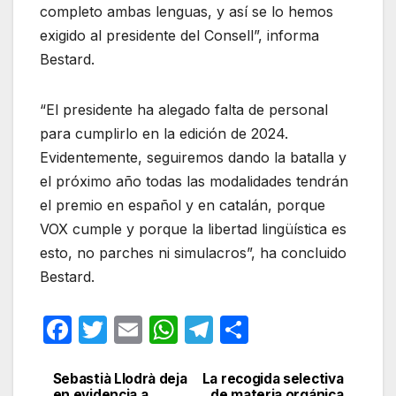
completo ambas lenguas, y así se lo hemos
exigido al presidente del Consell”, informa
Bestard.
“El presidente ha alegado falta de personal
para cumplirlo en la edición de 2024.
Evidentemente, seguiremos dando la batalla y
el próximo año todas las modalidades tendrán
el premio en español y en catalán, porque
VOX cumple y porque la libertad lingüística es
esto, no parches ni simulacros”, ha concluido
Bestard.
F
T
E
W
T
C
a
w
m
h
el
o
c
itt
ail
at
e
m
Sebastià Llodrà deja
La recogida selectiva
Navegación
en evidencia a
de materia orgánica