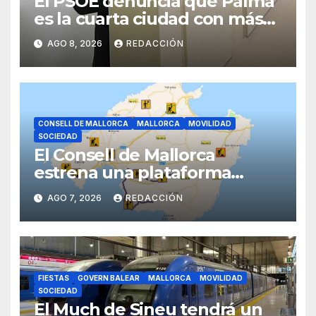
El PSOE denuncia que Palma
es la cuarta ciudad con más
atascos por el «fracaso» de
AGO 8, 2026
REDACCIÓN
Galmés
CONSELL DE MALLORCA
MALLORCA
MOVILIDAD
SOCIEDAD
El Consell de Mallorca
estrena una plataforma
inteligente de incidencias
AGO 7, 2026
REDACCIÓN
viarias en tiempo real
FIESTAS
GOVERN BALEAR
MALLORCA
MOVILIDAD
SOCIEDAD
El Much de Sineu tendrá un