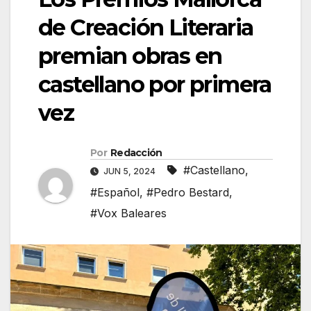
de Creación Literaria
premian obras en
castellano por primera
vez
Por
Redacción
#Castellano
,
JUN 5, 2024
#Español
,
#Pedro Bestard
,
#Vox Baleares