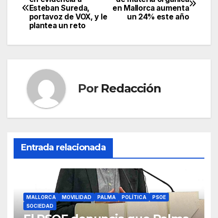
e
er
s
gr
p
Esteban Sureda,
en Mallorca aumenta
de
portavoz de VOX, y le
un 24% este año
b
A
a
ar
plantea un reto
entradas
o
p
m
tir
o
p
k
Por
Redacción
Entrada relacionada
MALLORCA
MOVILIDAD
PALMA
POLÍTICA
PSOE
SOCIEDAD