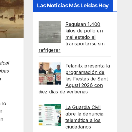
Las Noticias Más Leídas Hoy
Requisan 1.400
kilos de pollo en
mal estado al
transportarse sin
refrigerar
ical
Felanitx presenta la
mbas
programación de
las Fiestas de Sant
n
Agustí 2026 con
diez días de verbenas
 lo
La Guardia Civil
an
abre la denuncia
an
telemática a los
ciudadanos