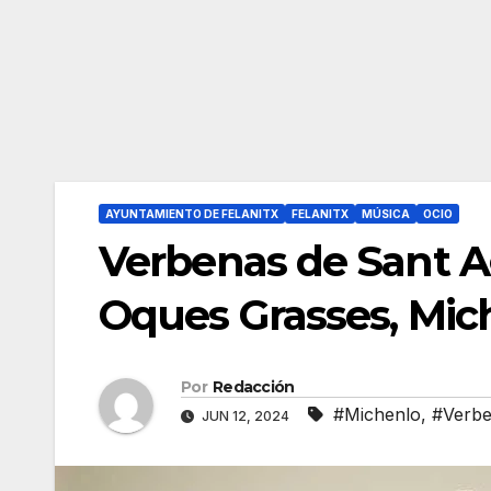
AYUNTAMIENTO DE FELANITX
FELANITX
MÚSICA
OCIO
Verbenas de Sant Ag
Oques Grasses, Mich
Por
Redacción
#Michenlo
,
#Verb
JUN 12, 2024