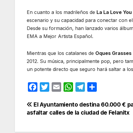
En cuanto a los madrileños de
La La Love You
escenario y su capacidad para conectar con el 
Desde su formación, han lanzado varios álbum
EMA a Mejor Artista Español.
Mientras que los catalanes de
Oques Grasses
2012. Su música, principalmente pop, pero ta
un potente directo que seguro hará saltar a los
F
T
E
W
T
C
a
w
m
h
el
o
c
itt
ail
at
e
m
Navegación
El Ayuntamiento destina 60.000 € p
asfaltar calles de la ciudad de Felanitx
e
er
s
gr
p
de
b
A
a
ar
entradas