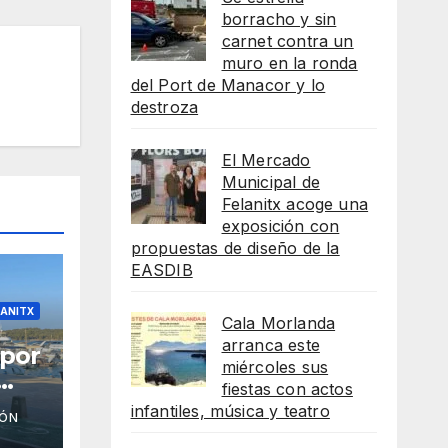
borracho y sin
carnet contra un
muro en la ronda
del Port de Manacor y lo
destroza
El Mercado
Municipal de
Felanitx acoge una
exposición con
propuestas de diseño de la
EASDIB
LANITX
Cala Morlanda
arranca este
 por
miércoles sus
fiestas con actos
infantiles, música y teatro
IÓN
s