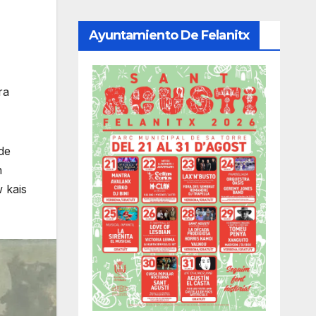
Ayuntamiento De Felanitx
ra
de
n
w kais