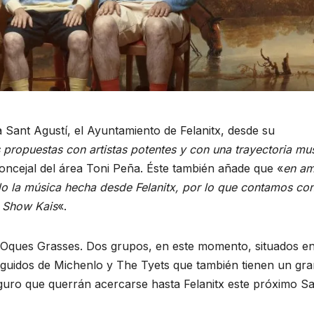
Sant Agustí, el Ayuntamiento de Felanitx, desde su
propuestas con artistas potentes y con una trayectoria mus
 concejal del área Toni Peña. Éste también añade que «
en a
o la música hecha desde Felanitx, por lo que contamos co
l Show Kais
«.
 Oques Grasses. Dos grupos, en este momento, situados en
eguidos de Michenlo y The Tyets que también tienen un gr
guro que querrán acercarse hasta Felanitx este próximo S