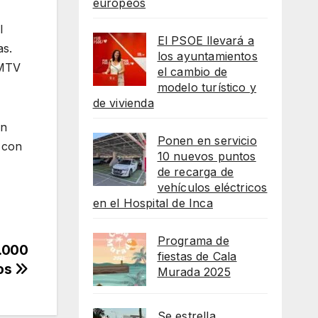
europeos
l
El PSOE llevará a
as.
los ayuntamientos
 MTV
el cambio de
modelo turístico y
de vivienda
en
Ponen en servicio
 con
10 nuevos puntos
de recarga de
vehículos eléctricos
en el Hospital de Inca
Programa de
0.000
fiestas de Cala
ios
Murada 2025
Se estrella