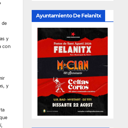
e
Ayuntamiento De Felanitx
o de
as y
a con
mir
s, y
rta
 que
í,