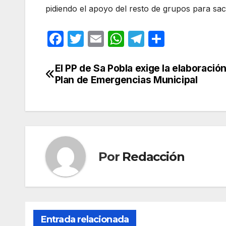
pidiendo el apoyo del resto de grupos para sac
F
T
E
W
T
C
a
w
m
h
el
o
c
itt
ail
at
e
m
El PP de Sa Pobla exige la elaboració
Navegación
Plan de Emergencias Municipal
e
er
s
gr
p
de
b
A
a
ar
entradas
o
p
m
tir
o
p
k
Por
Redacción
Entrada relacionada