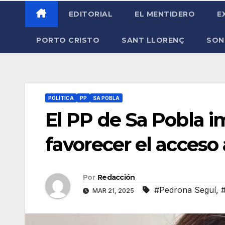
EDITORIAL
EL MENTIDERO
E
PORTO CRISTO
SANT LLORENÇ
SON
POLÍTICA
PP
SA POBLA
El PP de Sa Pobla 
favorecer el acceso 
Por
Redacción
#Pedrona Seguí
,
MAR 21, 2025