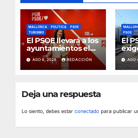
MALLORCA
POLÍTICA
PSOE
MALLOR
TURISMO
PSOE
El PSOE llevará a los
El P
ayuntamientos el
exig
cambio de modelo
Gove
AGO 6, 2026
REDACCIÓN
AGO 
turístico y de
tije
vivienda
en a
Deja una respuesta
Lo siento, debes estar
conectado
para publicar u