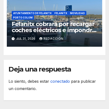
AYUNTAMIENTO DE FELANITX
FELANITX
MOVILIDAD
PORTO COLOM
Felanitx cobrará por recargar
coches eléctricos e impondrá
multas de hasta 500 euros
JUL 31, 2026
REDACCIÓN
Deja una respuesta
Lo siento, debes estar
conectado
para publicar
un comentario.