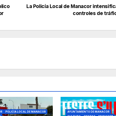
lico
La Policía Local de Manacor intensific
or
controles de tráf
OR
POLICÍA LOCAL DE MANACOR
AYUNTAMIENTO DE MANACOR