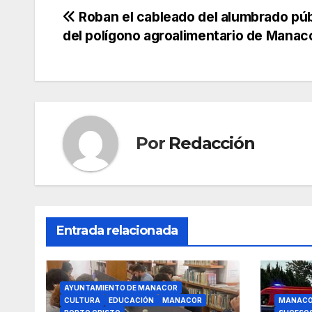
c
itt
ail
at
e
m
Navegación
Roban el cableado del alumbrado púb
del polígono agroalimentario de Manac
e
er
s
gr
p
de
b
A
a
ar
entradas
o
p
m
tir
o
p
k
Por
Redacción
Entrada relacionada
AYUNTAMIENTO DE MANACOR
CULTURA
EDUCACIÓN
MANACOR
MANAC