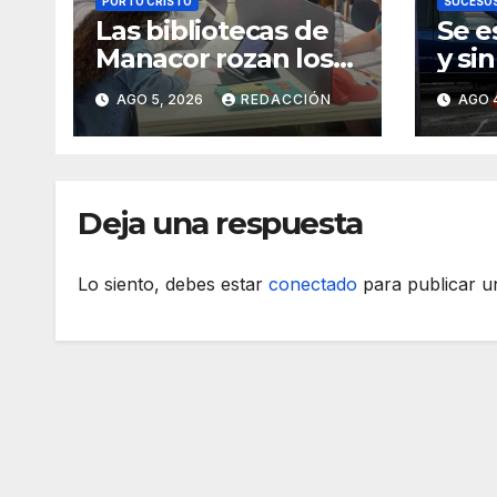
PORTO CRISTO
SUCESO
Las bibliotecas de
Se e
Manacor rozan los
y si
18.000 usuarios
un m
AGO 5, 2026
REDACCIÓN
AGO 
rond
Mana
dest
Deja una respuesta
Lo siento, debes estar
conectado
para publicar u