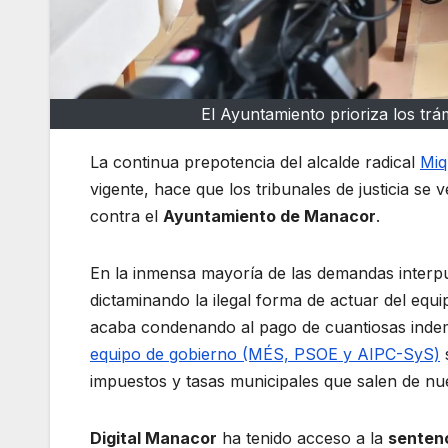
El Ayuntamiento prioriza los trá
La continua prepotencia del alcalde radical
Miq
vigente, hace que los tribunales de justicia s
contra el
Ayuntamiento de Manacor
.
En la inmensa mayoría de las demandas interp
dictaminando la ilegal forma de actuar del equi
acaba condenando al pago de cuantiosas indem
equipo de gobierno (MÉS, PSOE y AIPC-SyS)
s
impuestos y tasas municipales que salen de nues
Digital Manacor
ha tenido acceso a la
sentenc