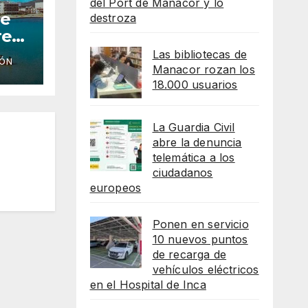
del Port de Manacor y lo
he
destroza
reso
Las bibliotecas de
IÓN
as
Manacor rozan los
18.000 usuarios
lot
La Guardia Civil
abre la denuncia
telemática a los
ciudadanos
europeos
Ponen en servicio
10 nuevos puntos
de recarga de
vehículos eléctricos
en el Hospital de Inca