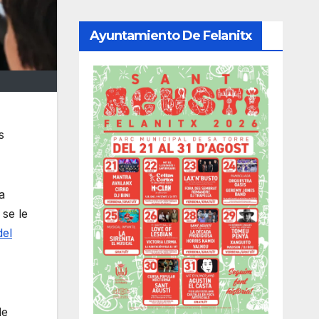
Ayuntamiento De Felanitx
s
a
 se le
del
de