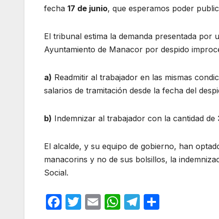
fecha
17 de junio
, que esperamos poder public
El tribunal estima la demanda presentada por u
Ayuntamiento de Manacor por despido improced
a)
Readmitir al trabajador en las mismas condic
salarios de tramitación desde la fecha del des
b)
Indemnizar al trabajador con la cantidad de
El alcalde, y su equipo de gobierno, han optad
manacorins y no de sus bolsillos, la indemniza
Social.
F
T
E
W
T
C
a
w
m
h
el
o