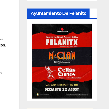
Ayuntamiento De Felanitx
os
ios
.
s